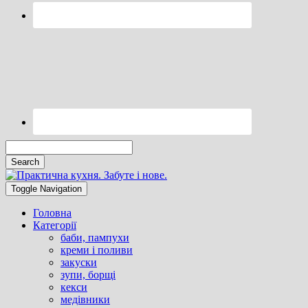
Search
Searching
Toggle
is
header
Toggle Navigation
in
progress
Головна
Категорії
баби, пампухи
креми і поливи
закуски
зупи, борщі
кекси
медівники