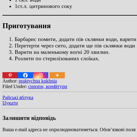
1ст.л. цитринового соку
Приготування
Барбарис помити, додати пів склянки води, варити
Перетерти через сито, додати ще пів склянки води 
Варити на маленькому вогні 20 хвилин.
Розлити по стерилізованих слоїках.
Author:
praktychna kukhnia
Filed Under:
сиропи, конфітури
Райські яблука
Цукати
Залишити відповідь
Ваша e-mail адреса не оприлюднюватиметься.
Обов’язкові поля