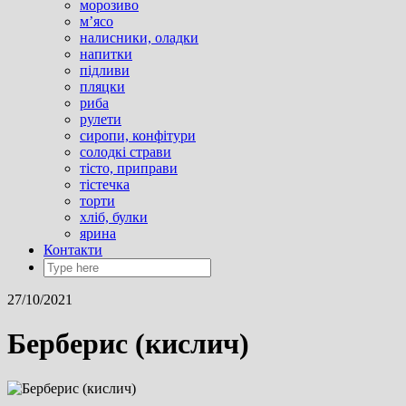
морозиво
м’ясо
налисники, оладки
напитки
підливи
пляцки
риба
рулети
сиропи, конфітури
солодкі страви
тісто, приправи
тістечка
торти
хліб, булки
ярина
Контакти
27/10/2021
Берберис (кислич)