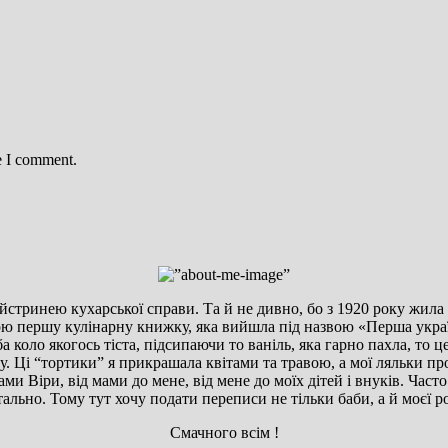
e I comment.
йстринею кухарської справи. Та й не дивно, бо з 1920 року жила у
свою першу кулінарну книжку, яка вийшла під назвою «Перша ук
а коло якогось тіста, підсипаючи то ваніль, яка гарно пахла, то 
піску. Ці “тортики” я прикрашала квітами та травою, а мої ляльки
ами Віри, від мами до мене, від мене до моїх дітей і внуків. Част
ально. Тому тут хочу подати переписи не тільки баби, а й моєї 
Смачного всім !