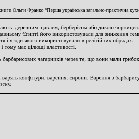
 книги Ольги Франко “Перша українська загально-практична кухн
ивають деревним щавлем, берберісом або дикою чорницею
давньому Єгипті його використовували для зниження темп
я і ягоди якого використовували в релігійних обрядах.
 і тому має цілющі властивості.
 барбарисових чагарників через те, що вони мали грибок,
ї варять конфітури, варення, сиропи. Варення з барбарис
иску.