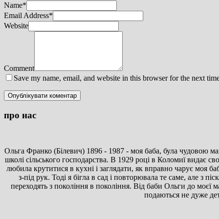
Name
*
Email Address
*
Website
Comment
Save my name, email, and website in this browser for the next tim
про нас
Ольга Франко (Білевич) 1896 - 1987 - моя баба, була чудовою ма
школі сільського господарства. В 1929 році в Коломиї видає 
любила крутитися в кухні і заглядати, як вправно чарує моя баб
з-під рук. Тоді я бігла в сад і повторювала те саме, але з 
переходять з покоління в покоління. Від баби Ольги до моєї м
подаються не дуже дет