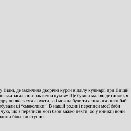
 Відні, де закінчила дворічні курси відділу кулінарії при Вищій
раїнська загально-практична кухня» Ще бувши малою дитиною, я
цедру чи якісь сухофрукти, які можна було тихенько вхопити бабі
 пробували ці “смаколики”. В нашій родині переписи моєї баби
о чую, що з переписів моєї баби важко пекти, бо у книжці вони
родини більш доступно.