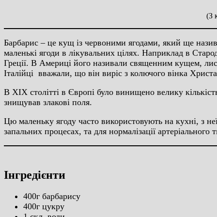
(З
Барбарис – це кущ із червоними ягодами, який ще наз
маленькі ягоди в лікувальних цілях. Наприклад в Старо
Греції. В Америці його називали священним кущем, лист
Італійці вважали, що він виріс з колючого вінка Христа
В XIX столітті в Європі було винищено велику кількість
знищував злакові поля.
Цю маленьку ягоду часто використовують на кухні, з не
запальних процесах, та для нормалізації артеріального т
Інгредієнти
400г барбарису
400г цукру
1 скл. води