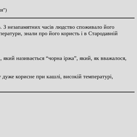
я”)
. З незапамятних часів людство споживало його
ератури, знали про його користь і в Стародавній
 який називається “чорна іржа”, який, як вважалося,
у дуже корисне при кашлі, високій температурі,