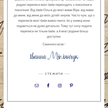
родині переписи моєї баби переходять з покоління в
покоління. Від баби Ольги до моєї мами Віри, від мами
до мене, від мене до моїх дітей і внуків. Часто чую, що з
переписів моєї баби важко пекти, бо у книжці вони
подаються не дуже детально. Тому тут хочу подати
переписи не тільки баби, а й моєї родини більш
доступно.
Смачного всім !
СТЕЖИТИ