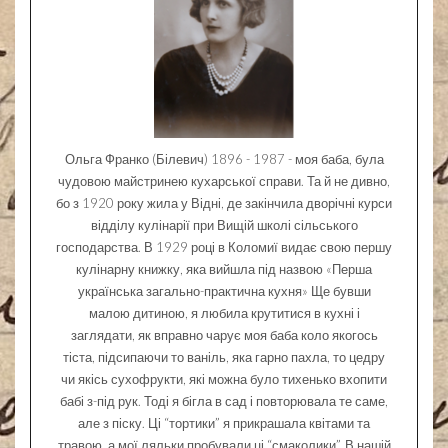
Ольга Франко (Білевич) 1896 - 1987 - моя баба, була
чудовою майстринею кухарської справи. Та й не дивно,
бо з 1920 року жила у Відні, де закінчила дворічні курси
відділу кулінарії при Вищій школі сільського
господарства. В 1929 році в Коломиї видає свою першу
кулінарну книжку, яка вийшла під назвою «Перша
українська загально-практична кухня» Ще бувши
малою дитиною, я любила крутитися в кухні і
заглядати, як вправно чарує моя баба коло якогось
тіста, підсипаючи то ваніль, яка гарно пахла, то цедру
чи якісь сухофрукти, які можна було тихенько вхопити
бабі з-під рук. Тоді я бігла в сад і повторювала те саме,
але з піску. Ці “тортики” я прикрашала квітами та
травою, а мої ляльки пробували ці “смаколики”. В нашій