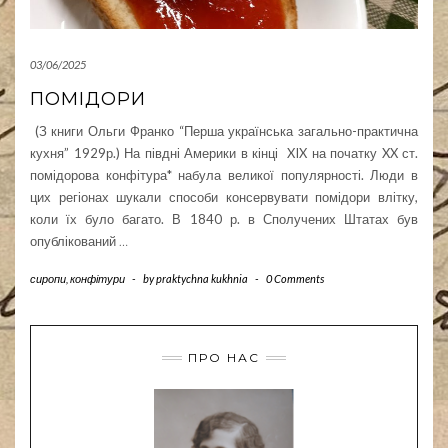
03/06/2025
ПОМІДОРИ
(З книги Ольги Франко “Перша українська загально-практична
кухня” 1929р.) На півдні Америки в кінці XIX на початку XX ст.
помідорова конфітура* набула великої популярності. Люди в
цих регіонах шукали способи консервувати помідори влітку,
коли їх було багато. В 1840 р. в Сполучених Штатах був
опублікований
…
сиропи, конфітури
-
by
praktychna kukhnia
-
0 Comments
ПРО НАС