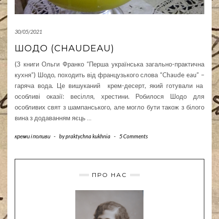
30/05/2021
ШОДО (CHAUDEAU)
(З книги Ольги Франко “Перша українська загально-практична
кухня”) Шодо, походить від французького слова “Chaude eau” –
гаряча вода. Це вишуканий крем-десерт, який готували на
особливі оказії: весілля, хрестини. Робилося Шодо для
особливих свят з шампанського, але могло бути також з білого
вина з додаванням яєць
…
креми і поливи
-
by
praktychna kukhnia
-
5 Comments
ПРО НАС