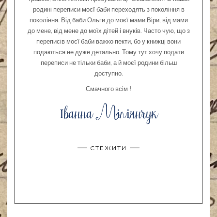
родині переписи моєї баби переходять з покоління в
покоління. Від баби Ольги до моєї мами Віри, від мами
до мене, від мене до моїх дітей і внуків. Часто чую, що з
переписів моєї баби важко пекти, бо у книжці вони
подаються не дуже детально. Тому тут хочу подати
переписи не тільки баби, а й моєї родини більш
доступно.
Смачного всім !
СТЕЖИТИ