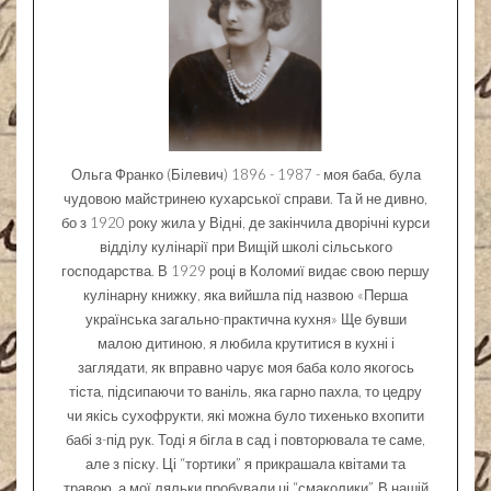
Ольга Франко (Білевич) 1896 - 1987 - моя баба, була
чудовою майстринею кухарської справи. Та й не дивно,
бо з 1920 року жила у Відні, де закінчила дворічні курси
відділу кулінарії при Вищій школі сільського
господарства. В 1929 році в Коломиї видає свою першу
кулінарну книжку, яка вийшла під назвою «Перша
українська загально-практична кухня» Ще бувши
малою дитиною, я любила крутитися в кухні і
заглядати, як вправно чарує моя баба коло якогось
тіста, підсипаючи то ваніль, яка гарно пахла, то цедру
чи якісь сухофрукти, які можна було тихенько вхопити
бабі з-під рук. Тоді я бігла в сад і повторювала те саме,
але з піску. Ці “тортики” я прикрашала квітами та
травою, а мої ляльки пробували ці “смаколики”. В нашій