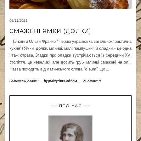
06/11/2021
СМАЖЕНІ ЯМКИ (ДОЛКИ)
(З книги Ольги Франко “Перша українська загально-практична
кухня”) Ямки, долки, млинці, малі пампушки чи оладки – це одна
і таж страва. Згадки про оладки зустрічаються із середини XVI
cтоліття, це невеликі, але досить грубі млинці смажені на олії.
Назва походить від латинського слова “oleum”, що
…
налисники, оладки
-
by
praktychna kukhnia
-
2 Comments
ПРО НАС