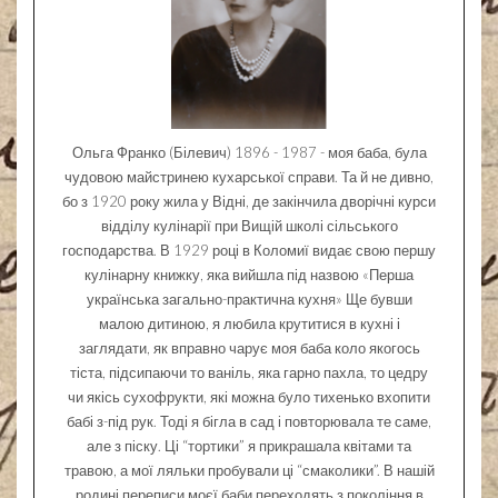
Ольга Франко (Білевич) 1896 - 1987 - моя баба, була
чудовою майстринею кухарської справи. Та й не дивно,
бо з 1920 року жила у Відні, де закінчила дворічні курси
відділу кулінарії при Вищій школі сільського
господарства. В 1929 році в Коломиї видає свою першу
кулінарну книжку, яка вийшла під назвою «Перша
українська загально-практична кухня» Ще бувши
малою дитиною, я любила крутитися в кухні і
заглядати, як вправно чарує моя баба коло якогось
тіста, підсипаючи то ваніль, яка гарно пахла, то цедру
чи якісь сухофрукти, які можна було тихенько вхопити
бабі з-під рук. Тоді я бігла в сад і повторювала те саме,
але з піску. Ці “тортики” я прикрашала квітами та
травою, а мої ляльки пробували ці “смаколики”. В нашій
родині переписи моєї баби переходять з покоління в