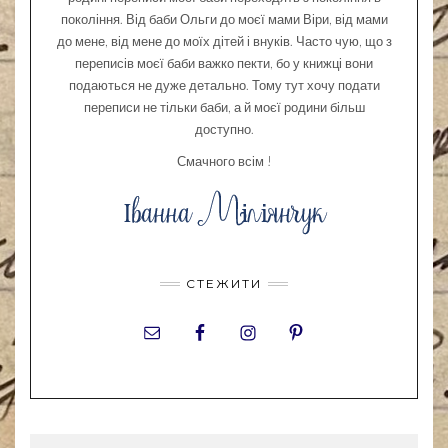
покоління. Від баби Ольги до моєї мами Віри, від мами
до мене, від мене до моїх дітей і внуків. Часто чую, що з
переписів моєї баби важко пекти, бо у книжці вони
подаються не дуже детально. Тому тут хочу подати
переписи не тільки баби, а й моєї родини більш
доступно.
Смачного всім !
СТЕЖИТИ