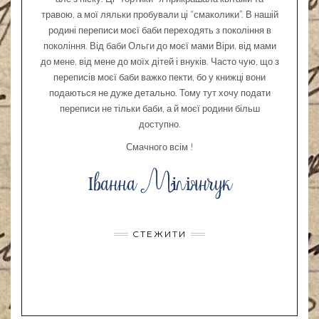
травою, а мої ляльки пробували ці “смаколики”. В нашій
родині переписи моєї баби переходять з покоління в
покоління. Від баби Ольги до моєї мами Віри, від мами
до мене, від мене до моїх дітей і внуків. Часто чую, що з
переписів моєї баби важко пекти, бо у книжці вони
подаються не дуже детально. Тому тут хочу подати
переписи не тільки баби, а й моєї родини більш
доступно.
Смачного всім !
СТЕЖИТИ