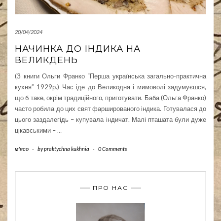
20/04/2024
НАЧИНКА ДО ІНДИКА НА
ВЕЛИКДЕНЬ
(З книги Ольги Франко “Перша українська загально-практична
кухня” 1929р.) Час іде до Великодня і мимоволі задумуєшся,
що б таке, окрім традиційного, приготувати. Баба (Ольга Франко)
часто робила до цих свят фаршированого індика. Готувалася до
цього заздалегідь – купувала індичат. Малі пташата були дуже
цікавськими –
…
м'ясо
-
by
praktychna kukhnia
-
0 Comments
ПРО НАС