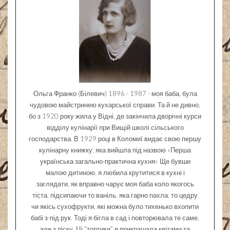
Ольга Франко (Білевич) 1896 - 1987 - моя баба, була
чудовою майстринею кухарської справи. Та й не дивно,
бо з 1920 року жила у Відні, де закінчила дворічні курси
відділу кулінарії при Вищій школі сільського
господарства. В 1929 році в Коломиї видає свою першу
кулінарну книжку, яка вийшла під назвою «Перша
українська загально-практична кухня» Ще бувши
малою дитиною, я любила крутитися в кухні і
заглядати, як вправно чарує моя баба коло якогось
тіста, підсипаючи то ваніль, яка гарно пахла, то цедру
чи якісь сухофрукти, які можна було тихенько вхопити
бабі з-під рук. Тоді я бігла в сад і повторювала те саме,
але з піску. Ці “тортики” я прикрашала квітами та