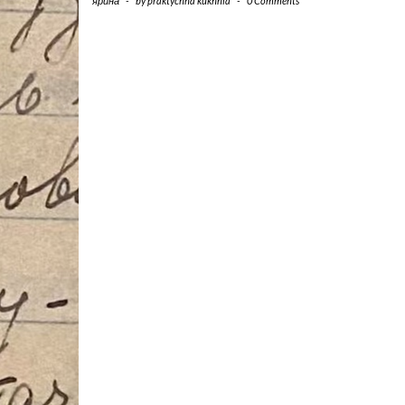
ярина
-
by
praktychna kukhnia
-
0 Comments