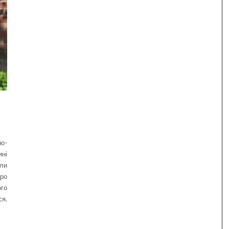
о-
ні
али
ро
ого
ся.