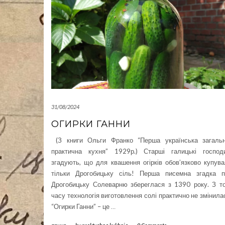
31/08/2024
ОГИРКИ ГАННИ
(З книги Ольги Франко “Перша українська загальн
практична кухня” 1929р.) Старші галицькі господи
згадують, що для квашення огірків обов’язково купув
тільки Дрогобицьку сіль! Перша писемна згадка п
Дрогобицьку Солеварню збереглася з 1390 року. З т
часу технологія виготовлення солі практично не змінила
“Огирки Ганни” – це
…