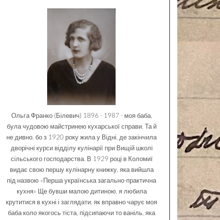
Ольга Франко (Білевич) 1896 - 1987 - моя баба,
була чудовою майстринею кухарської справи. Та й
не дивно, бо з 1920 року жила у Відні, де закінчила
дворічні курси відділу кулінарії при Вищій школі
сільського господарства. В 1929 році в Коломиї
видає свою першу кулінарну книжку, яка вийшла
під назвою «Перша українська загально-практична
кухня» Ще бувши малою дитиною, я любила
крутитися в кухні і заглядати, як вправно чарує моя
баба коло якогось тіста, підсипаючи то ваніль, яка