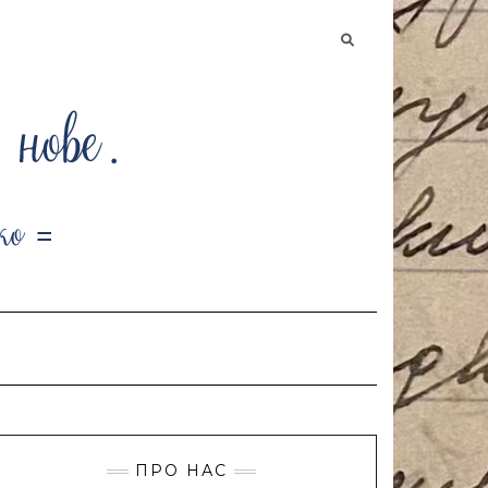
Searching
is
in
progress
ПРО НАС