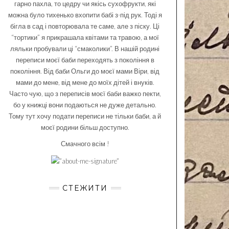
гарно пахла, то цедру чи якісь сухофрукти, які
можна було тихенько вхопити бабі з-під рук. Тоді я
бігла в сад і повторювала те саме, але з піску. Ці
“тортики” я прикрашала квітами та травою, а мої
ляльки пробували ці “смаколики”. В нашій родині
переписи моєї баби переходять з покоління в
покоління. Від баби Ольги до моєї мами Віри, від
мами до мене, від мене до моїх дітей і внуків.
Часто чую, що з переписів моєї баби важко пекти,
бо у книжці вони подаються не дуже детально.
Тому тут хочу подати переписи не тільки баби, а й
моєї родини більш доступно.
Смачного всім !
СТЕЖИТИ