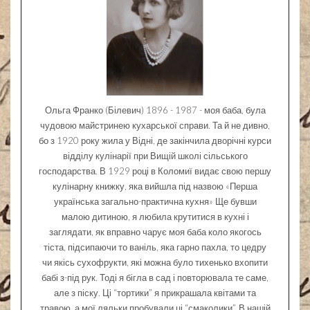
Ольга Франко (Білевич) 1896 - 1987 - моя баба, була
чудовою майстринею кухарської справи. Та й не дивно,
бо з 1920 року жила у Відні, де закінчила дворічні курси
відділу кулінарії при Вищій школі сільського
господарства. В 1929 році в Коломиї видає свою першу
кулінарну книжку, яка вийшла під назвою «Перша
українська загально-практична кухня» Ще бувши
малою дитиною, я любила крутитися в кухні і
заглядати, як вправно чарує моя баба коло якогось
тіста, підсипаючи то ваніль, яка гарно пахла, то цедру
чи якісь сухофрукти, які можна було тихенько вхопити
бабі з-під рук. Тоді я бігла в сад і повторювала те саме,
але з піску. Ці “тортики” я прикрашала квітами та
травою, а мої ляльки пробували ці “смаколики”. В нашій