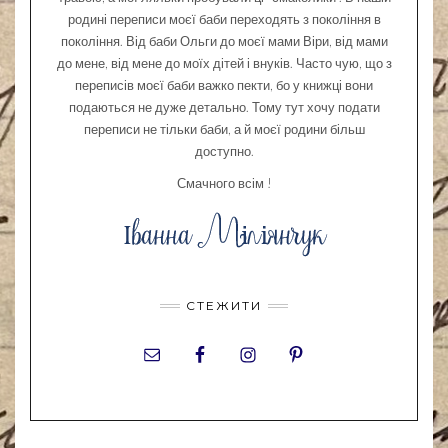
родині переписи моєї баби переходять з покоління в
покоління. Від баби Ольги до моєї мами Віри, від мами
до мене, від мене до моїх дітей і внуків. Часто чую, що з
переписів моєї баби важко пекти, бо у книжці вони
подаються не дуже детально. Тому тут хочу подати
переписи не тільки баби, а й моєї родини більш
доступно.
Смачного всім !
СТЕЖИТИ