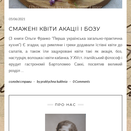
05/06/2021
СМАЖЕНІ КВІТИ АКАЦІЇ І БОЗУ
(З книги Ольги Франко “Перша українська загально-практична
кухня”) Є згадки, що римляни і греки додавали їстівні квіти до
салатів, а також їли зацукровані квіти такі як акація, боз,
настурція, волошка і квіти кабачка. У XVст. італійський філософ і
ерудит гастрономії Бартоломео Саккі, посвятив великий
розділ
…
солодкі страви
-
by
praktychna kukhnia
-
0 Comments
ПРО НАС