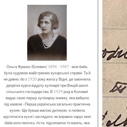
Ольга Франко (Білевич) 1896 - 1987 - моя баба,
була чудовою майстринею кухарської справи. Та й
не дивно, бо з 1920 року жила у Відні, де закінчила
дворічні курси відділу кулінарії при Вищій школі
сільського господарства. В 1929 році в Коломиї
видає свою першу кулінарну книжку, яка вийшла
під назвою «Перша українська загально-практична
кухня» Ще бувши малою дитиною, я любила
крутитися в кухні і заглядати, як вправно чарує моя
баба коло якогось тіста, підсипаючи то ваніль, яка