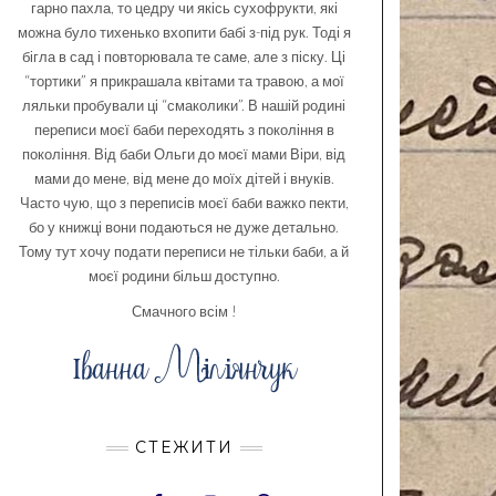
гарно пахла, то цедру чи якісь сухофрукти, які
можна було тихенько вхопити бабі з-під рук. Тоді я
бігла в сад і повторювала те саме, але з піску. Ці
“тортики” я прикрашала квітами та травою, а мої
ляльки пробували ці “смаколики”. В нашій родині
переписи моєї баби переходять з покоління в
покоління. Від баби Ольги до моєї мами Віри, від
мами до мене, від мене до моїх дітей і внуків.
Часто чую, що з переписів моєї баби важко пекти,
бо у книжці вони подаються не дуже детально.
Тому тут хочу подати переписи не тільки баби, а й
моєї родини більш доступно.
Смачного всім !
СТЕЖИТИ