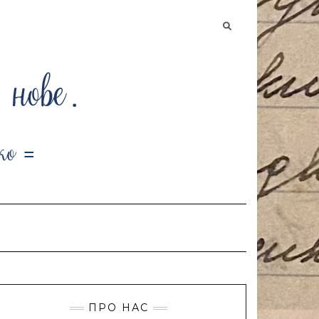
Searching
is
in
progress
ПРО НАС