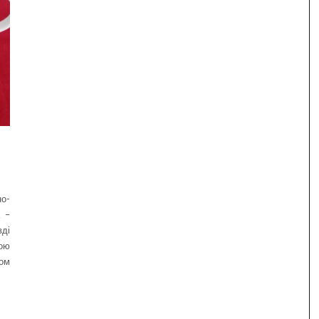
о-
а –
вді
вою
ом