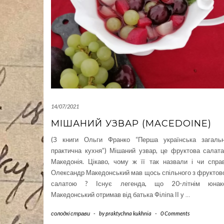
14/07/2021
МІШАНИЙ УЗВАР (MACEDOINE)
(З книги Ольги Франко “Перша українська загальн
практична кухня”) Мішаний узвар, це фруктова салат
Македонія. Цікаво, чому ж її так назвали і чи спра
Олександр Македонський мав щось спільного з фрукто
салатою ? Існує легенда, що 20-літнім юнак
Македонський отримав від батька Філіпа ІІ у
…
солодкі страви
-
by
praktychna kukhnia
-
0 Comments