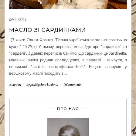
09/11/2024
МАСЛО ЗІ САРДИНКАМИ
(З книги Ольги Франко “Перша українська загально-практична
кухня” 1929р.) У цьому переписі мова йде про “сардинки” та
“сарделі”. З давніх переписів бачимо, що сардинки, це Sardinella,
маленькі рибки родини оселедцевих, а сарделі – анчоуси, з
польської “sardela europejska/anchois”. Рецепт анчоусів у
вершковому маслі походить з
…
закуски
-
by
praktychna kukhnia
-
0 Comments
ПРО НАС