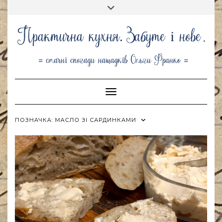
Skip
Toggle
to
header
content
Toggle Navigation
ПОЗНАЧКА:
МАСЛО ЗІ САРДИНКАМИ