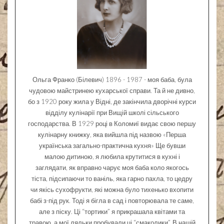
Ольга Франко (Білевич) 1896 - 1987 - моя баба, була
чудовою майстринею кухарської справи. Та й не дивно,
бо з 1920 року жила у Відні, де закінчила дворічні курси
відділу кулінарії при Вищій школі сільського
господарства. В 1929 році в Коломиї видає свою першу
кулінарну книжку, яка вийшла під назвою «Перша
українська загально-практична кухня» Ще бувши
малою дитиною, я любила крутитися в кухні і
заглядати, як вправно чарує моя баба коло якогось
тіста, підсипаючи то ваніль, яка гарно пахла, то цедру
чи якісь сухофрукти, які можна було тихенько вхопити
бабі з-під рук. Тоді я бігла в сад і повторювала те саме,
але з піску. Ці “тортики” я прикрашала квітами та
травою, а мої ляльки пробували ці “смаколики”. В нашій