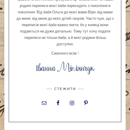
родині переписи моєї баби переходять з покоління в
покоління. Від баби Ольги до моєї мами Віри, від мами
до мене, від мене до моїх дітей і внуків. Часто чую, що з
переписів моєї баби важко пекти, бо у книжці вони
подаються не дуже детально. Тому тут хочу подати
переписи не тільки баби, а й моєї родини більш
доступно.
Смачного всім !
СТЕЖИТИ