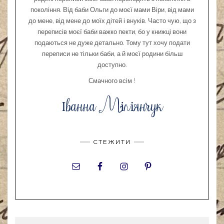
покоління. Від баби Ольги до моєї мами Віри, від мами
до мене, від мене до моїх дітей і внуків. Часто чую, що з
переписів моєї баби важко пекти, бо у книжці вони
подаються не дуже детально. Тому тут хочу подати
переписи не тільки баби, а й моєї родини більш
доступно.
Смачного всім !
СТЕЖИТИ