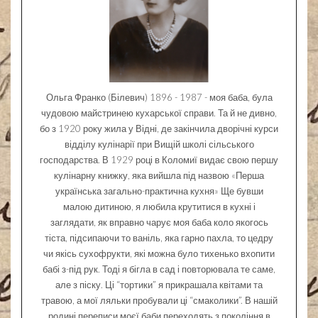
Ольга Франко (Білевич) 1896 - 1987 - моя баба, була
чудовою майстринею кухарської справи. Та й не дивно,
бо з 1920 року жила у Відні, де закінчила дворічні курси
відділу кулінарії при Вищій школі сільського
господарства. В 1929 році в Коломиї видає свою першу
кулінарну книжку, яка вийшла під назвою «Перша
українська загально-практична кухня» Ще бувши
малою дитиною, я любила крутитися в кухні і
заглядати, як вправно чарує моя баба коло якогось
тіста, підсипаючи то ваніль, яка гарно пахла, то цедру
чи якісь сухофрукти, які можна було тихенько вхопити
бабі з-під рук. Тоді я бігла в сад і повторювала те саме,
але з піску. Ці “тортики” я прикрашала квітами та
травою, а мої ляльки пробували ці “смаколики”. В нашій
родині переписи моєї баби переходять з покоління в