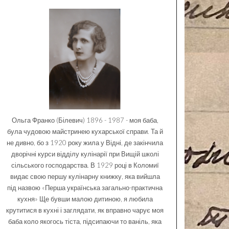
Ольга Франко (Білевич) 1896 - 1987 - моя баба,
була чудовою майстринею кухарської справи. Та й
не дивно, бо з 1920 року жила у Відні, де закінчила
дворічні курси відділу кулінарії при Вищій школі
сільського господарства. В 1929 році в Коломиї
видає свою першу кулінарну книжку, яка вийшла
під назвою «Перша українська загально-практична
кухня» Ще бувши малою дитиною, я любила
крутитися в кухні і заглядати, як вправно чарує моя
баба коло якогось тіста, підсипаючи то ваніль, яка