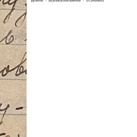
рулети
-
by
praktychna kukhnia
-
0 Comments