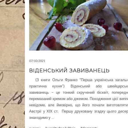
07/10/2021
ВІДЕНСЬКИЙ ЗАВИВАНЕЦЬ
(З книги Ольги Франко “Перша українська загальн
практична кухня”) Віденський або швейцарськ
завиванець – це тонкий скручений бісквіт, поперед
перемазаний кремом або джемом. Походження цієї випі
невідоме, але ймовірно, що його почали виготовлят
Австрії у XIX ст. Першу друковану згадку цього десе
знаходимо у
…