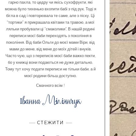
гарно пахла, то цедру чи якісь сухофрукти, які
можна було тихенько вхопити бабі з-під рук. Тоді я
бігла в сад і повторювала те саме, але з піску. Ці
“тортики” я прикрашала квітами та травою, а мої
ляльки пробували ці “смаколики”. В нашій родині
переписи моєї баби переходять з покоління в
покоління. Від баби Ольги до моєї мами Віри, від
мами до мене, від мене до моїх дітей і внуків.
Часто чую, що з переписів моєї баби важко пекти,
бо у книжці вони подаються не дуже детально.
Тому тут хочу подати переписи не тільки баби, а й
моєї родини більш доступно.
Смачного всім !
СТЕЖИТИ