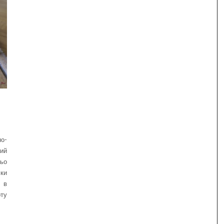
о-
ий
ньо
чки
и в
рту