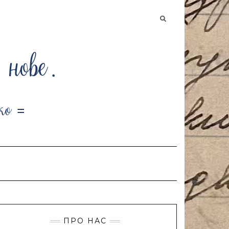
Searching
is
in
progress
ПРО НАС