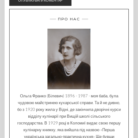
ПРО НАС
Ольга Франко (Білевич) 1896 - 1987 - моя баба, була
чудовою майстринею кухарської справи. Та й не дивно,
бо з 1920 року жила у Відні, де закінчила дворічні курси
відділу кулінарії при Вищій школі сільського
господарства. В 1929 році в Коломиї видає свою першу
кулінарну книжку, яка вийшла під назвою «Перша
українська загально-практична кухня» Ще бувши