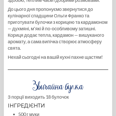
здобою, теплим чаєм і добрими розмовами.
До цього дня пропонуємо звернутися до
кулінарної спадщини Ольги Франко та
приготувати булочки з корицею та кардамоном
— духмяні, м’які й по-особливому затишні.
Кориця додає тепла, кардамон — вишуканого
аромату, а сама випічка створює атмосферу
свята.
Нехай сьогодні на вашій кухні пахне щастям!
З порції виходить 18 булочок
ІНГРЕДІЄНТИ
500 г муки