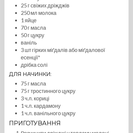
25 г свіжих дріжджів
250 мл молока
1 яйце
70 г масла
50 г цукру
ваніль
3 шт гірких міґдалів або міґдалової
есенції*
дрібка солі
ДЛЯ НАЧИНКИ:
75 г масла
75 г тростинного цукру
3 ч.л. кориці
1 ч.л. кардамону
1 ч.л. ванільного цукру
ПРИГОТУВАННЯ