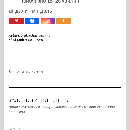
приблизно 15–20 хвилин.
міґдали – мигдаль
Author:
praktychna kukhnia
Filed Under:
хліб, булки
ЖАЙВОРОНКИ
ЗАЛИШИТИ ВІДПОВІДЬ
Ваша e-mail адреса не оприлюднюватиметься.
Обов’язкові поля
позначені
*
NAME
*