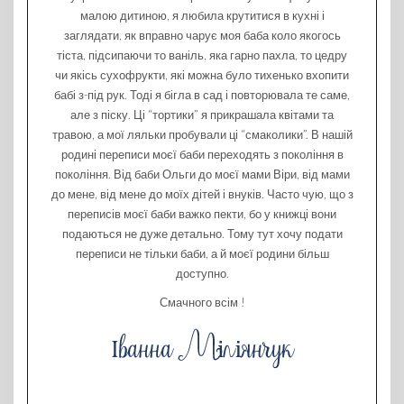
малою дитиною, я любила крутитися в кухні і
заглядати, як вправно чарує моя баба коло якогось
тіста, підсипаючи то ваніль, яка гарно пахла, то цедру
чи якісь сухофрукти, які можна було тихенько вхопити
бабі з-під рук. Тоді я бігла в сад і повторювала те саме,
але з піску. Ці “тортики” я прикрашала квітами та
травою, а мої ляльки пробували ці “смаколики”. В нашій
родині переписи моєї баби переходять з покоління в
покоління. Від баби Ольги до моєї мами Віри, від мами
до мене, від мене до моїх дітей і внуків. Часто чую, що з
переписів моєї баби важко пекти, бо у книжці вони
подаються не дуже детально. Тому тут хочу подати
переписи не тільки баби, а й моєї родини більш
доступно.
Смачного всім !