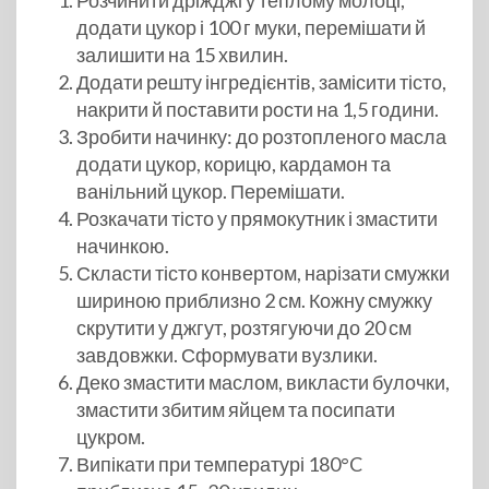
Розчинити дріжджі у теплому молоці,
додати цукор і 100 г муки, перемішати й
залишити на 15 хвилин.
Додати решту інгредієнтів, замісити тісто,
накрити й поставити рости на 1,5 години.
Зробити начинку: до розтопленого масла
додати цукор, корицю, кардамон та
ванільний цукор. Перемішати.
Розкачати тісто у прямокутник і змастити
начинкою.
Скласти тісто конвертом, нарізати смужки
шириною приблизно 2 см. Кожну смужку
скрутити у джгут, розтягуючи до 20 см
завдовжки. Сформувати вузлики.
Деко змастити маслом, викласти булочки,
змастити збитим яйцем та посипати
цукром.
Випікати при температурі 180°C