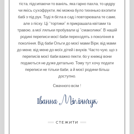
тіста, підсипаючи то ваніль, яка гарно пахла, то цедру
чи якісь сухофрукти, які можна було тихенько вхопити
бабі з-під рук. Тоді я бігла в сад і повторювала те саме,
але з піску. Ці “тортики” я прикрашала квітами та
травою, а мої ляльки пробували ці “смаколики”. В нашій
родині переписи моєї баби переходять з покоління в
покоління. Від баби Ольги до моєї мами Віри, від мами
до мене, від мене до моїх дітей і внуків. Часто чую, що з
переписів моєї баби важко пекти, бо у книжці вони
подаються не дуже детально. Тому тут хочу подати
переписи не тільки баби, а й моєї родини більш
доступно.
Смачного всім !
СТЕЖИТИ