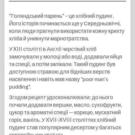
“Голяндський парень” – це хлібний пудинг.
Його історія починається ще у Середньовіччі,
коли люди прагнули використати кожну крихту
хліба й уникнути марнотратства.
У XIII столітті в Англії черствий хліб
замочували у молоці або воді, додавали яйця
та спеції, а потім запікали. Такий пудинг був
доступною стравою для бідніших верств
населення і навіть мав назву
“
poor man’s
pudding”.
Згодом рецепт удосконалювали: до нього
почали додавати вершки, масло, сухофрукти,
цукор та ароматні спеції — корицю, мускатний
горіх, ваніль. У XVII–XVIII століттях хлібний
пудинг став популярним десертом у багатьох
європейських країнах.