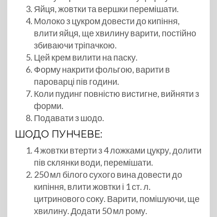
Яйця, жовтки та вершки перемішати.
Молоко з цукром довести до кипіння,
влити яйця, ще хвилину варити, постійно
збиваючи тріпачкою.
Цей крем вилити на паску.
Форму накрити фольгою, варити в
пароварці пів години.
Коли пудинг повністю вистигне, вийняти з
форми.
Подавати з шодо.
ШОДО ПУНЧЕВЕ:
4 жовтки втерти з 4 ложками цукру, долити
пів склянки води, перемішати.
250 мл білого сухого вина довести до
кипіння, влити жовтки і 1 ст. л.
цитринового соку. Варити, помішуючи, ще
хвилину. Додати 50 мл рому.