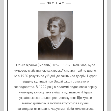
ПРО НАС
Ольга Франко (Білевич) 1896 - 1987 - моя баба, була
чудовою майстринею кухарської справи. Та й не дивно,
бо з 1920 року жила у Відні, де закінчила дворічні курси
відділу кулінарії при Вищій школі сільського
господарства. В 1929 році в Коломиї видає свою першу
кулінарну книжку, яка вийшла під назвою «Перша
українська загально-практична кухня» Ще бувши
малою дитиною, я любила крутитися в кухні і
заглядати, як вправно чарує моя баба коло якогось