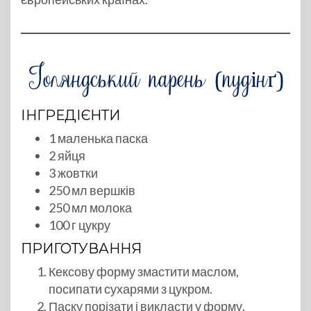
ІНГРЕДІЄНТИ
1 маленька паска
2 яйця
3 жовтки
250 мл вершків
250 мл молока
100 г цукру
ПРИГОТУВАННЯ
Кексову форму змастити маслом,
посипати сухарями з цукром.
Паску порізати і викласти у форму.