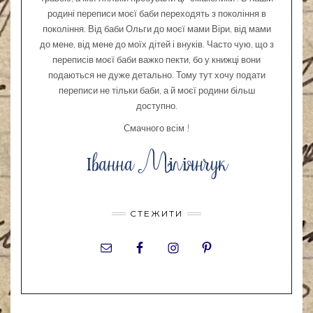
родині переписи моєї баби переходять з покоління в
покоління. Від баби Ольги до моєї мами Віри, від мами
до мене, від мене до моїх дітей і внуків. Часто чую, що з
переписів моєї баби важко пекти, бо у книжці вони
подаються не дуже детально. Тому тут хочу подати
переписи не тільки баби, а й моєї родини більш
доступно.
Смачного всім !
СТЕЖИТИ