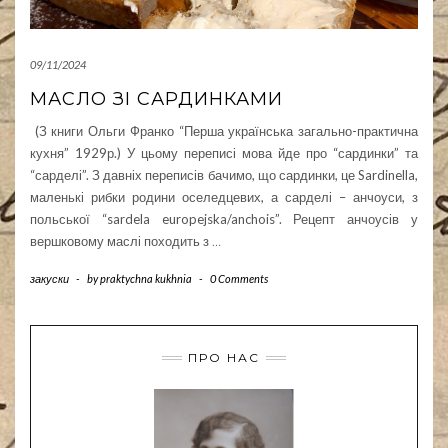
09/11/2024
МАСЛО ЗІ САРДИНКАМИ
(З книги Ольги Франко “Перша українська загально-практична
кухня” 1929р.) У цьому переписі мова йде про “сардинки” та
“сарделі”. З давніх переписів бачимо, що сардинки, це Sardinella,
маленькі рибки родини оселедцевих, а сарделі – анчоуси, з
польської “sardela europejska/anchois”. Рецепт анчоусів у
вершковому маслі походить з
…
закуски
-
by
praktychna kukhnia
-
0 Comments
ПРО НАС