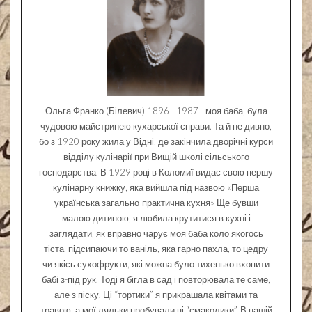
Ольга Франко (Білевич) 1896 - 1987 - моя баба, була
чудовою майстринею кухарської справи. Та й не дивно,
бо з 1920 року жила у Відні, де закінчила дворічні курси
відділу кулінарії при Вищій школі сільського
господарства. В 1929 році в Коломиї видає свою першу
кулінарну книжку, яка вийшла під назвою «Перша
українська загально-практична кухня» Ще бувши
малою дитиною, я любила крутитися в кухні і
заглядати, як вправно чарує моя баба коло якогось
тіста, підсипаючи то ваніль, яка гарно пахла, то цедру
чи якісь сухофрукти, які можна було тихенько вхопити
бабі з-під рук. Тоді я бігла в сад і повторювала те саме,
але з піску. Ці “тортики” я прикрашала квітами та
травою, а мої ляльки пробували ці “смаколики”. В нашій