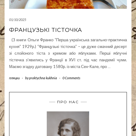
01/10/2025
ФРАНЦУЗЬКІ ТІСТОЧКА
(З книги Ольги Франко “Перша українська загально-практична
кухня” 1929р.) “Французькі тісточка” – це дуже смачний десерт
зі слойоного тіста з кремом або яблуками. Перші яблучні
тістечка з’явились у Франції в XVI ст. під час пандемії чуми.
Маємо згадку датовану 1580р. із міста Сен-Кале, про
…
пляцки
-
by
praktychna kukhnia
-
0 Comments
ПРО НАС