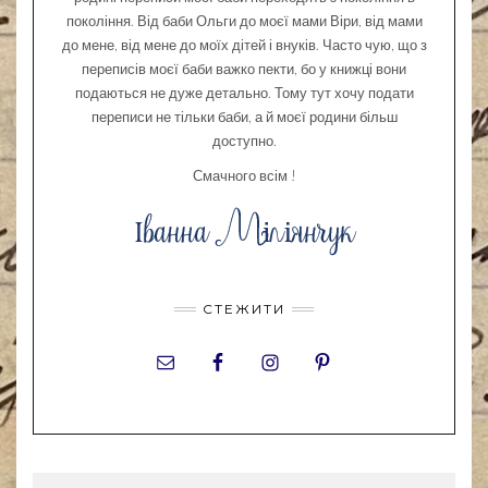
покоління. Від баби Ольги до моєї мами Віри, від мами
до мене, від мене до моїх дітей і внуків. Часто чую, що з
переписів моєї баби важко пекти, бо у книжці вони
подаються не дуже детально. Тому тут хочу подати
переписи не тільки баби, а й моєї родини більш
доступно.
Смачного всім !
СТЕЖИТИ