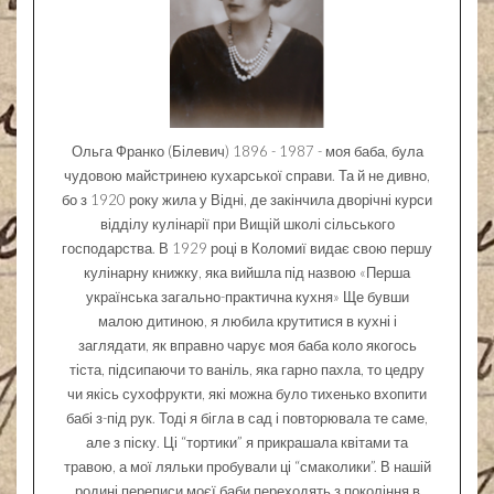
Ольга Франко (Білевич) 1896 - 1987 - моя баба, була
чудовою майстринею кухарської справи. Та й не дивно,
бо з 1920 року жила у Відні, де закінчила дворічні курси
відділу кулінарії при Вищій школі сільського
господарства. В 1929 році в Коломиї видає свою першу
кулінарну книжку, яка вийшла під назвою «Перша
українська загально-практична кухня» Ще бувши
малою дитиною, я любила крутитися в кухні і
заглядати, як вправно чарує моя баба коло якогось
тіста, підсипаючи то ваніль, яка гарно пахла, то цедру
чи якісь сухофрукти, які можна було тихенько вхопити
бабі з-під рук. Тоді я бігла в сад і повторювала те саме,
але з піску. Ці “тортики” я прикрашала квітами та
травою, а мої ляльки пробували ці “смаколики”. В нашій
родині переписи моєї баби переходять з покоління в