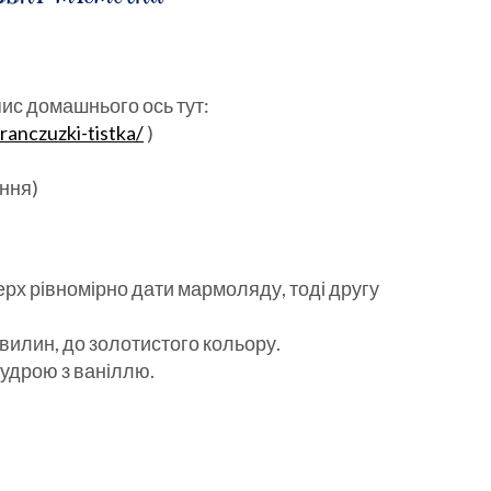
пис домашнього ось тут:
anczuzki-tistka/
)
ання)
ерх рівномірно дати мармоляду, тоді другу
 хвилин, до золотистого кольору.
удрою з ваніллю.