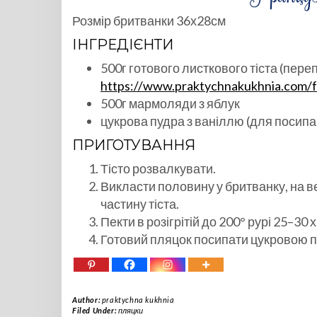
Розмір бритванки 36х28см
ІНГРЕДІЄНТИ
500г готового листкового тіста (пере
https://www.praktychnakukhnia.com/fr
500г мармоляди з яблук
цукрова пудра з ваніллю (для посип
ПРИГОТУВАННЯ
Тісто розвалкувати.
Викласти половину у бритванку, на в
частину тіста.
Пекти в розігрітій до 200° рурі 25–30
Готовий пляцок посипати цукровою п
Author:
praktychna kukhnia
Filed Under:
пляцки