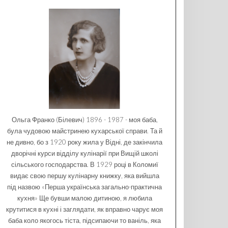
Ольга Франко (Білевич) 1896 - 1987 - моя баба,
була чудовою майстринею кухарської справи. Та й
не дивно, бо з 1920 року жила у Відні, де закінчила
дворічні курси відділу кулінарії при Вищій школі
сільського господарства. В 1929 році в Коломиї
видає свою першу кулінарну книжку, яка вийшла
під назвою «Перша українська загально-практична
кухня» Ще бувши малою дитиною, я любила
крутитися в кухні і заглядати, як вправно чарує моя
баба коло якогось тіста, підсипаючи то ваніль, яка