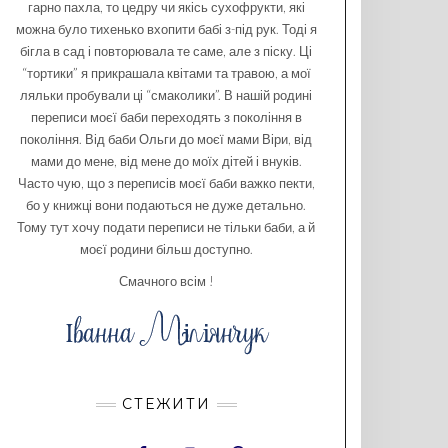
гарно пахла, то цедру чи якісь сухофрукти, які
можна було тихенько вхопити бабі з-під рук. Тоді я
бігла в сад і повторювала те саме, але з піску. Ці
“тортики” я прикрашала квітами та травою, а мої
ляльки пробували ці “смаколики”. В нашій родині
переписи моєї баби переходять з покоління в
покоління. Від баби Ольги до моєї мами Віри, від
мами до мене, від мене до моїх дітей і внуків.
Часто чую, що з переписів моєї баби важко пекти,
бо у книжці вони подаються не дуже детально.
Тому тут хочу подати переписи не тільки баби, а й
моєї родини більш доступно.
Смачного всім !
СТЕЖИТИ