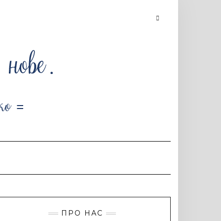
Searching
is
in
progress
ПРО НАС