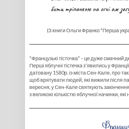
(З книги Ольги Франко “Перша укра
“Французькі тісточка” – це дуже смачний д
Перші яблучні тістечка з’явились у Франції
датовану 1580р. із міста Сен-Кале, про та
щоб врятувати людей, які вижили після пан
вересня, у Сен-Кале святкують закінчення 
з великою кількістю яблучної начинки, як