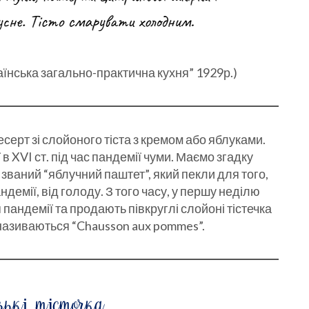
їнська загально-практична кухня” 1929р.)
есерт зі слойоного тіста з кремом або яблуками.
 в XVI ст. під час пандемії чуми. Маємо згадку
к званий “яблучний паштет”, який пекли для того,
демії, від голоду. З того часу, у першу неділю
пандемії та продають півкруглі слойоні тістечка
і називаються “Chausson aux pommes”.