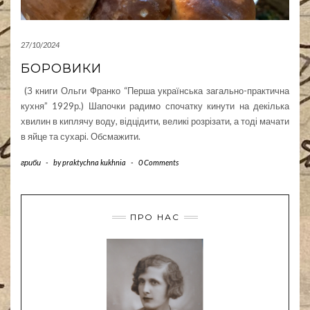
27/10/2024
БОРОВИКИ
(З книги Ольги Франко “Перша українська загально-практична
кухня” 1929р.) Шапочки радимо спочатку кинути на декілька
хвилин в киплячу воду, відцідити, великі розрізати, а тоді мачати
в яйце та сухарі. Обсмажити.
гриби
-
by
praktychna kukhnia
-
0 Comments
ПРО НАС