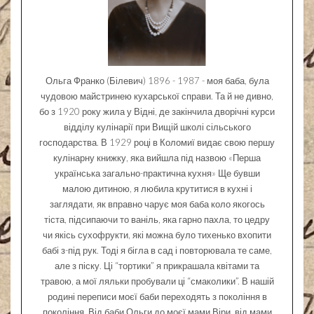
Ольга Франко (Білевич) 1896 - 1987 - моя баба, була
чудовою майстринею кухарської справи. Та й не дивно,
бо з 1920 року жила у Відні, де закінчила дворічні курси
відділу кулінарії при Вищій школі сільського
господарства. В 1929 році в Коломиї видає свою першу
кулінарну книжку, яка вийшла під назвою «Перша
українська загально-практична кухня» Ще бувши
малою дитиною, я любила крутитися в кухні і
заглядати, як вправно чарує моя баба коло якогось
тіста, підсипаючи то ваніль, яка гарно пахла, то цедру
чи якісь сухофрукти, які можна було тихенько вхопити
бабі з-під рук. Тоді я бігла в сад і повторювала те саме,
але з піску. Ці “тортики” я прикрашала квітами та
травою, а мої ляльки пробували ці “смаколики”. В нашій
родині переписи моєї баби переходять з покоління в
покоління. Від баби Ольги до моєї мами Віри, від мами