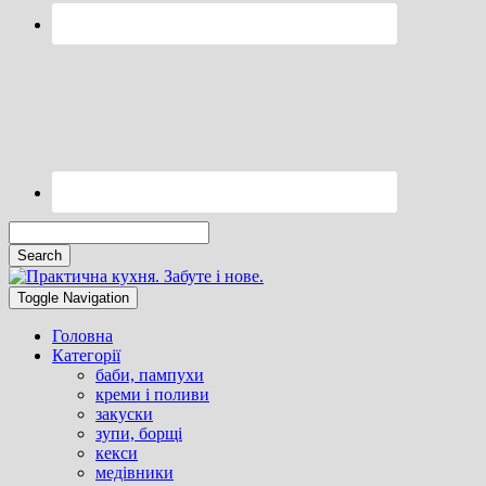
Search
Searching
Toggle
is
header
Toggle Navigation
in
progress
Головна
Категорії
баби, пампухи
креми і поливи
закуски
зупи, борщі
кекси
медівники