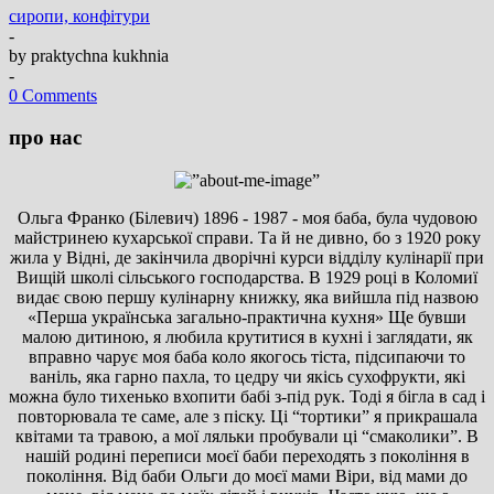
сиропи, конфітури
-
by
praktychna kukhnia
-
0 Comments
про нас
Ольга Франко (Білевич) 1896 - 1987 - моя баба, була чудовою
майстринею кухарської справи. Та й не дивно, бо з 1920 року
жила у Відні, де закінчила дворічні курси відділу кулінарії при
Вищій школі сільського господарства. В 1929 році в Коломиї
видає свою першу кулінарну книжку, яка вийшла під назвою
«Перша українська загально-практична кухня» Ще бувши
малою дитиною, я любила крутитися в кухні і заглядати, як
вправно чарує моя баба коло якогось тіста, підсипаючи то
ваніль, яка гарно пахла, то цедру чи якісь сухофрукти, які
можна було тихенько вхопити бабі з-під рук. Тоді я бігла в сад і
повторювала те саме, але з піску. Ці “тортики” я прикрашала
квітами та травою, а мої ляльки пробували ці “смаколики”. В
нашій родині переписи моєї баби переходять з покоління в
покоління. Від баби Ольги до моєї мами Віри, від мами до