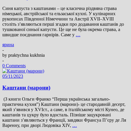
Синя капуста з каштанами – це класична різдвяна страва
німецької, австрійської та ельзаської кухні. У кулінарних
рукописах Південної Німеччини та Австрії XVII–XVIII
століть з’являються перші згадки про додавання каштанів до
тушкованої синьої капусти. Це ще не була окрема страва, а
швидше поєднання гарнірів. Саме у
…
ярина
-
by
praktychna kukhnia
-
0 Comments
05/11/2023
Каштани (марони)
(З книги Ольги Франко “Перша українська загально-
практична кухня”) Каштани (марони)- це стародавній десерт,
який з’явився у XVIст., а саме, в італійському місті Кунео, де
каштанів та цукру було вдосталь. Пізніше зацукровані
каштани з’являються у Франції, завдяки Франсуа П’єру де Ля
Варенну, при дворі Людовіка ХІV,
…