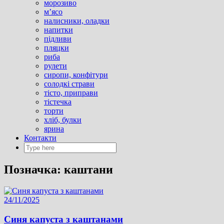
морозиво
м’ясо
налисники, оладки
напитки
підливи
пляцки
риба
рулети
сиропи, конфітури
солодкі страви
тісто, приправи
тістечка
торти
хліб, булки
ярина
Контакти
Позначка:
каштани
24/11/2025
Синя капуста з каштанами