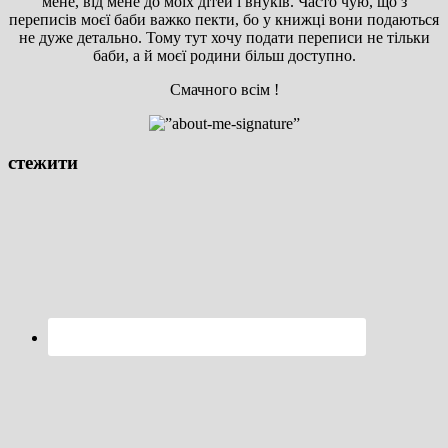
мене, від мене до моїх дітей і внуків. Часто чую, що з
переписів моєї баби важко пекти, бо у книжці вони подаються
не дуже детально. Тому тут хочу подати переписи не тільки
баби, а й моєї родини більш доступно.
Смачного всім !
стежити