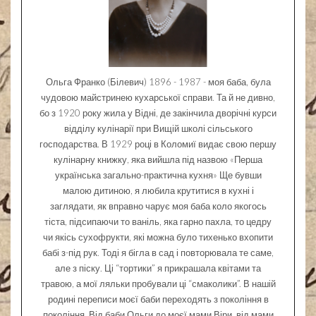
Ольга Франко (Білевич) 1896 - 1987 - моя баба, була
чудовою майстринею кухарської справи. Та й не дивно,
бо з 1920 року жила у Відні, де закінчила дворічні курси
відділу кулінарії при Вищій школі сільського
господарства. В 1929 році в Коломиї видає свою першу
кулінарну книжку, яка вийшла під назвою «Перша
українська загально-практична кухня» Ще бувши
малою дитиною, я любила крутитися в кухні і
заглядати, як вправно чарує моя баба коло якогось
тіста, підсипаючи то ваніль, яка гарно пахла, то цедру
чи якісь сухофрукти, які можна було тихенько вхопити
бабі з-під рук. Тоді я бігла в сад і повторювала те саме,
але з піску. Ці “тортики” я прикрашала квітами та
травою, а мої ляльки пробували ці “смаколики”. В нашій
родині переписи моєї баби переходять з покоління в
покоління. Від баби Ольги до моєї мами Віри, від мами