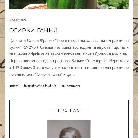
31/08/2024
ОГИРКИ ГАННИ
(З книги Ольги Франко “Перша українська загально-практична
кухня” 1929р.) Старші галицькі господині згадують, що для
квашення огірків обов’язково купували тільки Дрогобицьку сіль!
Перша писемна згадка про Дрогобицьку Солеварню збереглася
з 1390 року. З того часу технологія виготовлення солі практично
не змінилася. “Огирки Ганни” – це
…
ярина
-
by
praktychna kukhnia
-
0 Comments
ПРО НАС