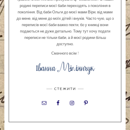
родині переписи моєї баби переходять з покоління в
покоління. Від баби Ольги до моєї мами Віри, від мами
до мене, від мене до моїх дітей і внуків. Часто чую, що з
переписів моєї баби важко пекти, бо у книжці вони
подаються не дуже детально. Тому тут хочу подати
переписи не тільки баби, а й моєї родини більш
доступно.
Смачного всім !
СТЕЖИТИ