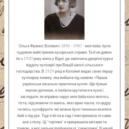
Ольга Франко (Білевич) 1896 - 1987 - моя баба, була
чудовою майстринею кухарської справи. Та й не дивно,
бо з 1920 року жила у Відні, де закінчила дворічні курси
відділу кулінарії при Вищій школі сільського
господарства. В 1929 році в Коломиї видає свою першу
кулінарну книжку, яка вийшла під назвою «Перша
українська загально-практична кухня» Ще бувши
малою дитиною, я любила крутитися в кухні і
заглядати, як вправно чарує моя баба коло якогось
тіста, підсипаючи то ваніль, яка гарно пахла, то цедру
чи якісь сухофрукти, які можна було тихенько вхопити
бабі з-під рук. Тоді я бігла в сад і повторювала те саме,
але з піску. Ці “тортики” я прикрашала квітами та
травою, а мої ляльки пробували ці “смаколики”. В нашій