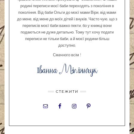
родині переписи моєї баби переходять з покоління в
покоління. Від баби Ольги до моєї мами Віри, від мами
до мене, від мене до моїх дітей і внуків. Часто чую, що з
переписів моєї баби важко пекти, бо у книжці вони
подаються не дуже детально. Тому тут хочу подати
переписи не тільки баби, а й моєї родини більш
доступно.
Смачного всім !
СТЕЖИТИ