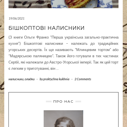
19/06/2021
БІШКОПТОВІ НАЛИСНИКИ
(З книги Ольги Франко “Перша українська загально-практична
кухня”) Бішкоптові налисники – належать до традиційних
угорських десертів. Їх ще називають “Млинцевим тортом” або
“Мадярською паляницею”. Також його готували в тих частинах
Сербії, які належали до Австро-Угорської імперії. Так як цей торт
є легким у приготуванні, він
…
налисники, оладки
-
by
praktychna kukhnia
-
2 Comments
ПРО НАС