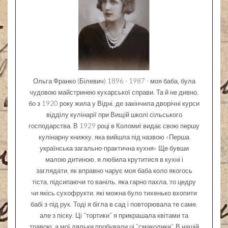
Ольга Франко (Білевич) 1896 - 1987 - моя баба, була
чудовою майстринею кухарської справи. Та й не дивно,
бо з 1920 року жила у Відні, де закінчила дворічні курси
відділу кулінарії при Вищій школі сільського
господарства. В 1929 році в Коломиї видає свою першу
кулінарну книжку, яка вийшла під назвою «Перша
українська загально-практична кухня» Ще бувши
малою дитиною, я любила крутитися в кухні і
заглядати, як вправно чарує моя баба коло якогось
тіста, підсипаючи то ваніль, яка гарно пахла, то цедру
чи якісь сухофрукти, які можна було тихенько вхопити
бабі з-під рук. Тоді я бігла в сад і повторювала те саме,
але з піску. Ці “тортики” я прикрашала квітами та
травою, а мої ляльки пробували ці “смаколики”. В нашій