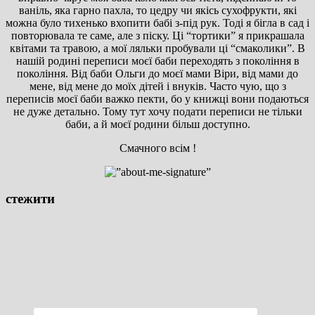
ваніль, яка гарно пахла, то цедру чи якісь сухофрукти, які
можна було тихенько вхопити бабі з-під рук. Тоді я бігла в сад і
повторювала те саме, але з піску. Ці “тортики” я прикрашала
квітами та травою, а мої ляльки пробували ці “смаколики”. В
нашій родині переписи моєї баби переходять з покоління в
покоління. Від баби Ольги до моєї мами Віри, від мами до
мене, від мене до моїх дітей і внуків. Часто чую, що з
переписів моєї баби важко пекти, бо у книжці вони подаються
не дуже детально. Тому тут хочу подати переписи не тільки
баби, а й моєї родини більш доступно.
Смачного всім !
стежити