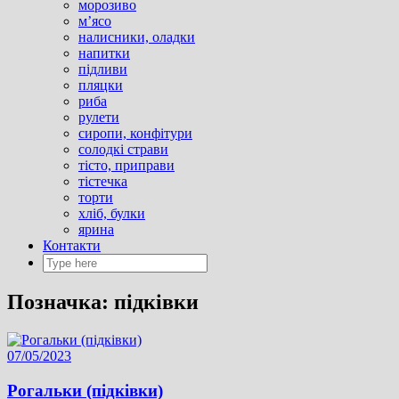
морозиво
м’ясо
налисники, оладки
напитки
підливи
пляцки
риба
рулети
сиропи, конфітури
солодкі страви
тісто, приправи
тістечка
торти
хліб, булки
ярина
Контакти
Позначка:
підківки
07/05/2023
Рогальки (підківки)