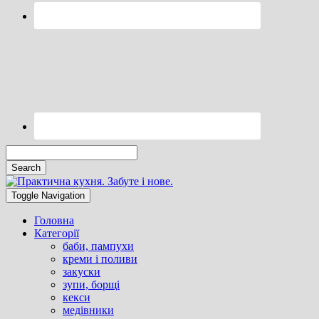
Search
Searching
Toggle
is
header
Toggle Navigation
in
progress
Головна
Категорії
баби, пампухи
креми і поливи
закуски
зупи, борщі
кекси
медівники