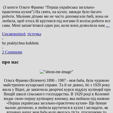
(З книги Ольги Франко “Перша українська загально-
практична кухня”) На свята, на кухні, завжди було багато
роботи. Малими дітьми ми не часто допомагали бабі, вона не
любила, щоб хтось їй крутився під ногами й воліла робити все
сама. Мені запам’ятався один раз, коли вона дозволила нам
…
Uncategorized
,
тістечка
-
by
praktychna kukhnia
-
2 Comments
про нас
Ольга Франко (Білевич) 1896 - 1987 - моя баба, була чудовою
майстринею кухарської справи. Та й не дивно, бо з 1920 року
жила у Відні, де закінчила дворічні курси відділу кулінарії при
Вищій школі сільського господарства. В 1929 році в Коломиї
видає свою першу кулінарну книжку, яка вийшла під назвою
«Перша українська загально-практична кухня» Ще бувши
малою дитиною, я любила крутитися в кухні і заглядати, як
вправно чарує моя баба коло якогось тіста, підсипаючи то