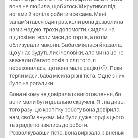
вона не любила, щоб хтось їй крутився під
ногами й воліла робити все сама. Мені
запам’ятався один раз, коли вона дозволила
нам з Надею, трохи допомогти. Сидячи на
підлозі ми терли маси до тортів, а потім
облизували макогін. Баба сміялася й казала,
що у нас будуть лисі чоловіки, але ми на це не
зважали (багато років після того, я
переконалась, що вона мала рацію) 🙂 . Поки
терли маси, баба місила різні тіста. Одне з них
було на рогалики.
Вона нікому не довіряла їх виготовлення, бо
вони мали бути ідеально скручені. Як на диво,
того разу, цю кропітку роботу вона довірила
нам, своїм внукам. Ми були дуже горді з цього
та з радістю взялись до роботи.
Розвалкувавши тісто, вона вирізала рівненькі