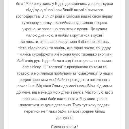
бо з 1920 року жила у Відні, де закінчила дворічні курси
відділу кулінарії при Вищій школі сільського
господарства. В 1929 році в Коломиї видає свою першу
кулінарну книжку, яка вийшла під назвою «Перша
українська загально-практична кухня» Ще бувши
малою дитиною, я любила крутитися в кухні і
заглядати, як вправно чарує моя баба коло якогось
тіста, підсипаючи то ваніль, яка гарно пахла, то цедру
чи якісь сухофрукти, які можна було тихенько вхопити
бабі з-під рук. Тоді я бігла в сад і повторювала те саме,
але з піску. Ці “тортики” я прикрашала квітами та
травою, а мої ляльки пробували ці “смаколики”. В нашій
родині переписи моєї баби переходять з покоління в
покоління. Від баби Ольги до моєї мами Віри, від мами
до мене, від мене до моїх дітей і внуків. Часто чую, що з
переписів моєї баби важко пекти, бо у книжці вони
подаються не дуже детально. Тому тут хочу подати
переписи не тільки баби, а й моєї родини більш
доступно.
Смачного всім !