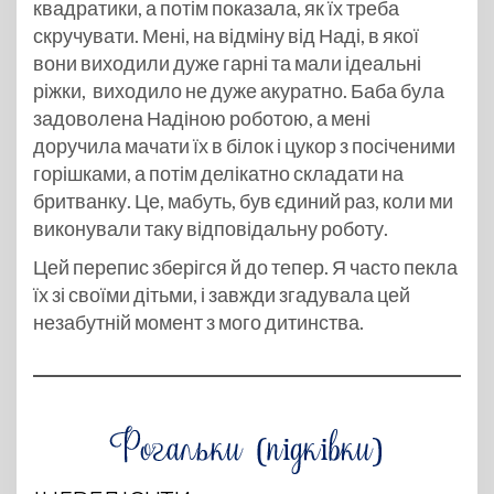
квадратики, а потім показала, як їх треба
скручувати. Мені, на відміну від Наді, в якої
вони виходили дуже гарні та мали ідеальні
ріжки, виходило не дуже акуратно. Баба була
задоволена Надіною роботою, а мені
доручила мачати їх в білок і цукор з посіченими
горішками, а потім делікатно складати на
бритванку. Це, мабуть, був єдиний раз, коли ми
виконували таку відповідальну роботу.
Цей перепис зберігся й до тепер. Я часто пекла
їх зі своїми дітьми, і завжди згадувала цей
незабутній момент з мого дитинства.