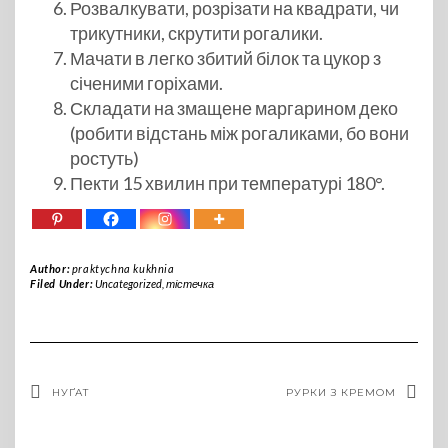
Розвалкувати, розрізати на квадрати, чи
трикутники, скрутити рогалики.
Мачати в легко збитий білок та цукор з
січеними горіхами.
Складати на змащене маргарином деко
(робити відстань між рогаликами, бо вони
ростуть)
Пекти 15 хвилин при температурі 180°.
Author:
praktychna kukhnia
Filed Under:
Uncategorized
,
тістечка
НУҐАТ
РУРКИ З КРЕМОМ