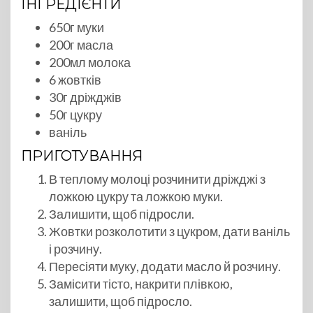
ІНГРЕДІЄНТИ
650г муки
200г масла
200мл молока
6 жовтків
30г дріжджів
50г цукру
ваніль
ПРИГОТУВАННЯ
В теплому молоці розчинити дріжджі з
ложкою цукру та ложкою муки.
Залишити, щоб підросли.
Жовтки розколотити з цукром, дати ваніль
і розчину.
Пересіяти муку, додати масло й розчину.
Замісити тісто, накрити плівкою,
залишити, щоб підросло.