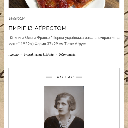
16/06/2024
ПИРІГ ІЗ АҐРЕСТОМ
(З книги Ольги Франко “Перша українська загально-практична
кухня” 1929р.) Форма 37х29 см Тісто: Аґрус:
пляцки
-
by
praktychna kukhnia
-
0 Comments
ПРО НАС