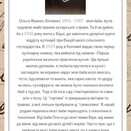
Ольга Франко (Білевич) 1896 - 1987 - моя баба, була
чудовою майстринею кухарської справи. Та й не дивно,
бо з 1920 року жила у Відні, де закінчила дворічні курси
відділу кулінарії при Вищій школі сільського
господарства. В 1929 році в Коломиї видає свою першу
кулінарну книжку, яка вийшла під назвою «Перша
українська загально-практична кухня» Ще бувши
малою дитиною, я любила крутитися в кухні і
заглядати, як вправно чарує моя баба коло якогось
тіста, підсипаючи то ваніль, яка гарно пахла, то цедру
чи якісь сухофрукти, які можна було тихенько вхопити
бабі з-під рук. Тоді я бігла в сад і повторювала те саме,
але з піску. Ці “тортики” я прикрашала квітами та
травою, а мої ляльки пробували ці “смаколики”. В нашій
родині переписи моєї баби переходять з покоління в
покоління. Від баби Ольги до моєї мами Віри, від мами
до мене, від мене до моїх дітей і внуків. Часто чую, що з
переписів моєї баби важко пекти, бо у книжці вони