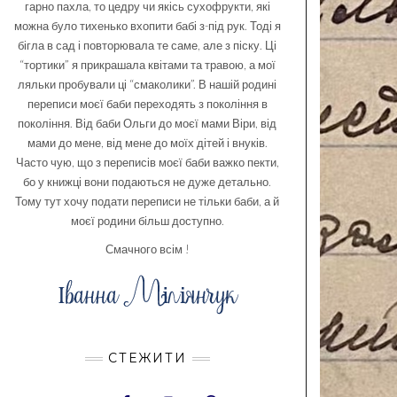
гарно пахла, то цедру чи якісь сухофрукти, які
можна було тихенько вхопити бабі з-під рук. Тоді я
бігла в сад і повторювала те саме, але з піску. Ці
“тортики” я прикрашала квітами та травою, а мої
ляльки пробували ці “смаколики”. В нашій родині
переписи моєї баби переходять з покоління в
покоління. Від баби Ольги до моєї мами Віри, від
мами до мене, від мене до моїх дітей і внуків.
Часто чую, що з переписів моєї баби важко пекти,
бо у книжці вони подаються не дуже детально.
Тому тут хочу подати переписи не тільки баби, а й
моєї родини більш доступно.
Смачного всім !
СТЕЖИТИ