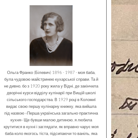
Ольга Франко (Білевич) 1896 - 1987 - моя баба,
була чудовою майстринею кухарської справи. Та й
не дивно, бо з 1920 року жила у Відні, де закінчила
дворічні курси відділу кулінарії при Вищій школі
сільського господарства. В 1929 році в Коломиї
видає свою першу кулінарну книжку, яка вийшла
під назвою «Перша українська загально-практична
кухня» Ще бувши малою дитиною, я любила
крутитися в кухні і заглядати, як вправно чарує моя
баба коло якогось тіста, підсипаючи то ваніль, яка