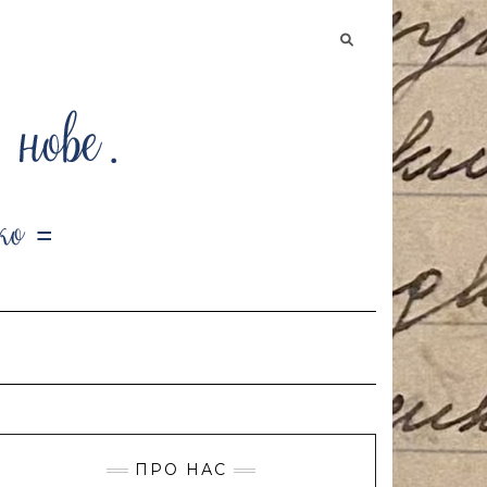
Searching
is
in
progress
ПРО НАС