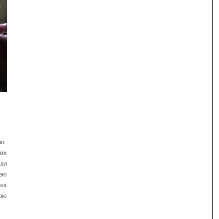
о-
их
дки
цею
шої
ою