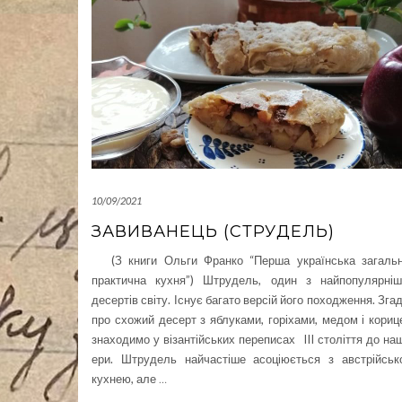
10/09/2021
ЗАВИВАНЕЦЬ (СТРУДЕЛЬ)
(З книги Ольги Франко “Перша українська загальн
практична кухня”) Штрудель, один з найпопулярніш
десертів світу. Існує багато версій його походження. Зга
про схожий десерт з яблуками, горіхами, медом і кори
знаходимо у візантійських переписах III століття до на
ери. Штрудель найчастіше асоціюється з австрійськ
кухнею, але
…