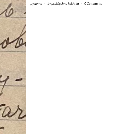
рулети
-
by
praktychna kukhnia
-
0 Comments