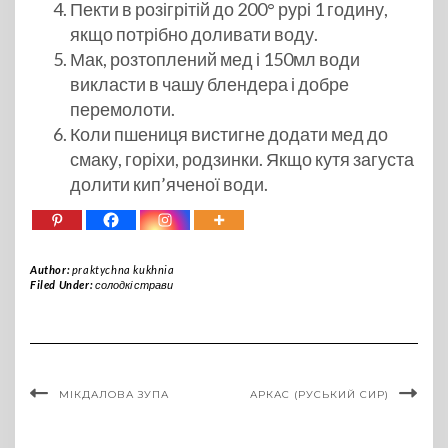
Пекти в розігрітій до 200° рурі 1 годину,
якщо потрібно доливати воду.
Мак, розтоплений мед і 150мл води
викласти в чашу блендера і добре
перемолоти.
Коли пшениця вистигне додати мед до
смаку, горіхи, родзинки. Якщо кутя загуста
долити кип’яченої води.
Author:
praktychna kukhnia
Filed Under:
солодкі страви
МІКДАЛОВА ЗУПА
АРКАС (РУСЬКИЙ СИР)