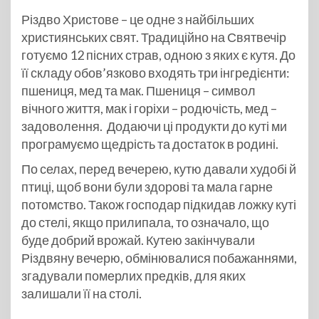
Різдво Христове – це одне з найбільших
християнських свят. Традиційно на Святвечір
готуємо 12 пісних страв, одною з яких є кутя. До
її складу обов’язково входять три інгредієнти:
пшениця, мед та мак. Пшениця – символ
вічного життя, мак і горіхи – родючість, мед –
задоволення. Додаючи ці продукти до куті ми
програмуємо щедрість та достаток в родині.
По селах, перед вечерею, кутю давали худобі й
птиці, щоб вони були здорові та мала гарне
потомство. Також господар підкидав ложку куті
до стелі, якщо прилипала, то означало, що
буде добрий врожай. Кутею закінчували
Різдвяну вечерю, обмінювалися побажаннями,
згадували померлих предків, для яких
залишали її на столі.