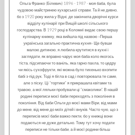
Ольга Франко (Білевич) 1896 - 1987 - моя баба, була
чудовою майстринею кухарської справи. Та й не дивно,
бо з 1920 року жила у Відні, де закінчила дворічні курси
відділу кулінарії при Вищій школі сільського
господарства. В 1929 році в Коломиї видає свою першу
кулінарну книжку, яка вийшла під назвою «Перша
українська загально-практична кухня» Ще бувши
малою дитиною, я любила крутитися в кухні і
заглядати, як вправно чарує моя баба коло якогось
тіста, підсипаючи то ваніль, яка гарно пахла, то цедру
чи якісь сухофрукти, які можна було тихенько вхопити
бабі з-під рук. Тоді я бігла в сад і повторювала те саме,
але з піску. Ці “тортики” я прикрашала квітами та
травою, а мої ляльки пробували ці “смаколики”. В нашій
родині переписи моєї баби переходять з покоління в
покоління. Від баби Ольги до моєї мами Віри, від мами
до мене, від мене до моїх дітей і внуків. Часто чую, що з
переписів моєї баби важко пекти, бо у книжці вони
подаються не дуже детально. Тому тут хочу подати
переписи не тільки баби, а й моєї родини більш