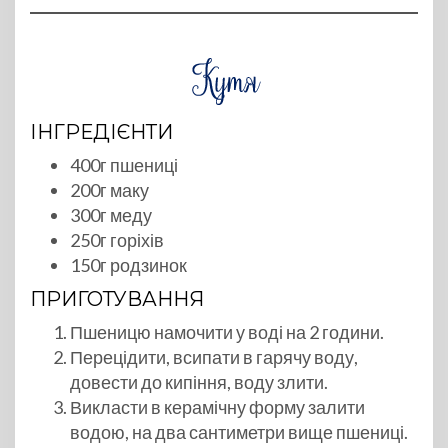
ІНГРЕДІЄНТИ
400г пшениці
200г маку
300г меду
250г горіхів
150г родзинок
ПРИГОТУВАННЯ
Пшеницю намочити у воді на 2 години.
Перецідити, всипати в гарячу воду,
довести до кипіння, воду злити.
Викласти в керамічну форму залити
водою, на два сантиметри вище пшениці.