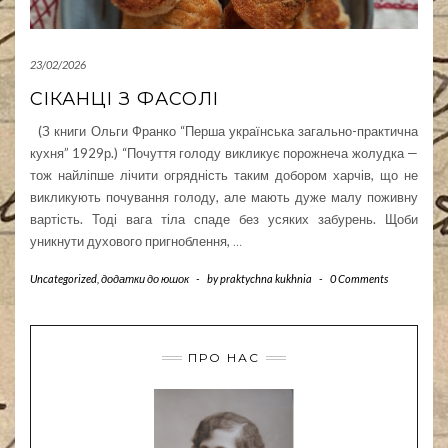
23/02/2026
СІКАНЦІ З ФАСОЛІ
(З книги Ольги Франко “Перша українська загально-практична
кухня” 1929р.) “Почуття голоду викликує порожнеча жолудка —
тож найліпше лічити огрядність таким добором харчів, що не
викликують почування голоду, але мають дуже малу поживну
вартість. Тоді вага тіла спаде без усяких забурень. Щоби
уникнути духового пригноблення,
…
Uncategorized
,
додатки до юшок
-
by
praktychna kukhnia
-
0 Comments
ПРО НАС