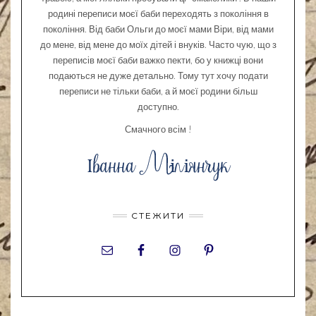
родині переписи моєї баби переходять з покоління в
покоління. Від баби Ольги до моєї мами Віри, від мами
до мене, від мене до моїх дітей і внуків. Часто чую, що з
переписів моєї баби важко пекти, бо у книжці вони
подаються не дуже детально. Тому тут хочу подати
переписи не тільки баби, а й моєї родини більш
доступно.
Смачного всім !
СТЕЖИТИ