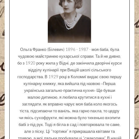
Ольга Франко (Білевич) 1896 - 1987 - моя баба, була
чудовою майстринею кухарської справи. Та й не дивно,
бо з 1920 року жила у Відні, де закінчила дворічні курси
відділу кулінарії при Вищій школі сільського
господарства. В 1929 році в Коломиї видає свою першу
кулінарну книжку, яка вийшла під назвою «Перша
українська загально-практична кухня» Ще бувши
малою дитиною, я любила крутитися в кухні і
заглядати, як вправно чарує моя баба коло якогось
тіста, підсипаючи то ваніль, яка гарно пахла, то цедру
чи якісь сухофрукти, які можна було тихенько вхопити
бабі з-під рук. Тоді я бігла в сад і повторювала те саме,
але з піску. Ці “тортики” я прикрашала квітами та
травою, а мої ляльки пробували ці “смаколики”. В нашій