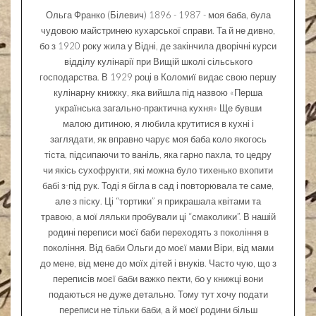
Ольга Франко (Білевич) 1896 - 1987 - моя баба, була
чудовою майстринею кухарської справи. Та й не дивно,
бо з 1920 року жила у Відні, де закінчила дворічні курси
відділу кулінарії при Вищій школі сільського
господарства. В 1929 році в Коломиї видає свою першу
кулінарну книжку, яка вийшла під назвою «Перша
українська загально-практична кухня» Ще бувши
малою дитиною, я любила крутитися в кухні і
заглядати, як вправно чарує моя баба коло якогось
тіста, підсипаючи то ваніль, яка гарно пахла, то цедру
чи якісь сухофрукти, які можна було тихенько вхопити
бабі з-під рук. Тоді я бігла в сад і повторювала те саме,
але з піску. Ці “тортики” я прикрашала квітами та
травою, а мої ляльки пробували ці “смаколики”. В нашій
родині переписи моєї баби переходять з покоління в
покоління. Від баби Ольги до моєї мами Віри, від мами
до мене, від мене до моїх дітей і внуків. Часто чую, що з
переписів моєї баби важко пекти, бо у книжці вони
подаються не дуже детально. Тому тут хочу подати
переписи не тільки баби, а й моєї родини більш