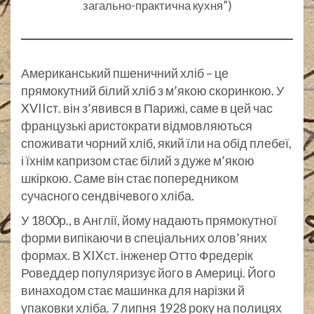
загально-практична кухня”)
Американський пшеничний хліб – це
прямокутний білий хліб з м’якою скоринкою. У
XVIIст. він з’явився в Парижі, саме в цей час
французькі аристократи відмовляються
споживати чорний хліб, який їли на обід плебеї,
і їхнім капризом стає білий з дуже м’якою
шкіркою. Саме він стає попередником
сучасного сендвічевого хліба.
У 1800р., в Англії, йому надають прямокутної
форми випікаючи в спеціальних олов’яних
формах. В XIXст. інженер Отто Фредерік
Роведдер популяризує його в Америці. Його
винаходом стає машинка для нарізки й
упаковки хліба. 7 липня 1928 року на полицях