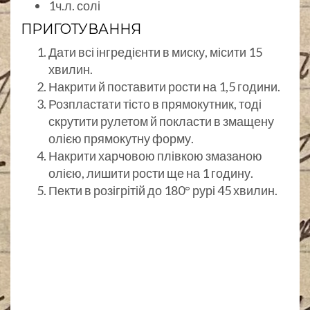
1ч.л. солі
ПРИГОТУВАННЯ
Дати всі інгредієнти в миску, місити 15
хвилин.
Накрити й поставити рости на 1,5 години.
Розпластати тісто в прямокутник, тоді
скрутити рулетом й покласти в змащену
олією прямокутну форму.
Накрити харчовою плівкою змазаною
олією, лишити рости ще на 1 годину.
Пекти в розігрітій до 180° рурі 45 хвилин.