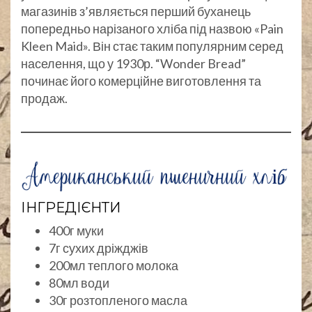
магазинів з’являється перший буханець
попередньо нарізаного хліба під назвою «Pain
Kleen Maid». Він стає таким популярним серед
населення, що у 1930р. “Wonder Bread”
починає його комерційне виготовлення та
продаж.
ІНГРЕДІЄНТИ
400г муки
7г сухих дріжджів
200мл теплого молока
80мл води
30г розтопленого масла