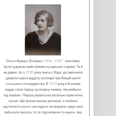
Ольга Франко (Білевич) 1896 - 1987 - моя баба,
була чудовою майстринею кухарської справи. Та й
не дивно, бо з 1920 року жила у Відні, де закінчила
дворічні курси відділу кулінарії при Вищій школі
сільського господарства. В 1929 році в Коломиї
видає свою першу кулінарну книжку, яка вийшла
під назвою «Перша українська загально-практична
кухня» Ще бувши малою дитиною, я любила
крутитися в кухні і заглядати, як вправно чарує моя
баба коло якогось тіста, підсипаючи то ваніль, яка