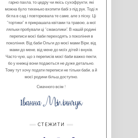
гарно пахла, то цедру чи якісь сухофрукти, які
можна було тихенько вхопити бабі з-під рук. Тоді я
бігла в сад і повторювала те саме, але з піску. Ці
“тортики” я прикрашала квітами та травою, а мої
ляльки пробували ці “смаколики”. В нашій родині
переписи моєї баби переходять з покоління в
покоління. Від баби Ольги до моєї мами Віри, від
мами до мене, від мене до моїх дітей і внуків.
Часто чую, що з переписів моєї баби важко пекти,
бо у книжці вони подаються не дуже детально.
Тому тут хочу подати переписи не тільки баби, а й
моєї родини більш доступно.
Смачного всім !
СТЕЖИТИ