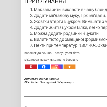
ПРИГОТУВАННЯ
Мак запарити, викласти в чашу бленд
Додати міґдалову муку, гіркі міґдали,
Жовтки втерти з цукром. Вимішати з 
Додати збиті з цукром білки, легко п
Можна додати родзинки й цукати.
Вилити тісто до змащеної форми (мож
Пекти при температурі 180° 40-50 хв
порошок до печива – розпушувач тіста
міґдалова мука – мигдальне борошно
Author:
praktychna kukhnia
Filed Under:
Uncategorized
,
баби, пампухи