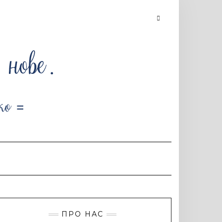
Searching
is
in
progress
ПРО НАС