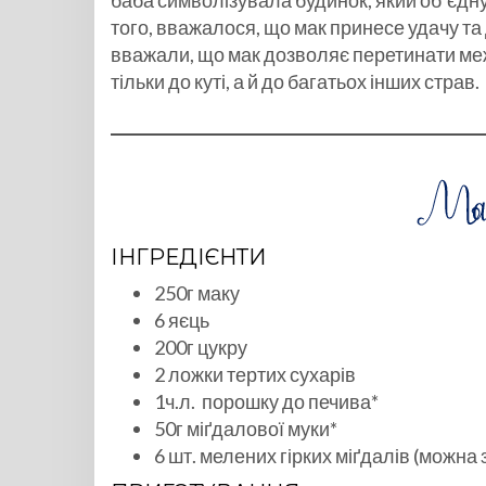
баба символізувала будинок, який об’єдну
того, вважалося, що мак принесе удачу та
вважали, що мак дозволяє перетинати меж
тільки до куті, а й до багатьох інших страв.
ІНГРЕДІЄНТИ
250г маку
6 яєць
200г цукру
2 ложки тертих сухарів
1ч.л. порошку до печива*
50г міґдалової муки*
6 шт. мелених гірких міґдалів (можна