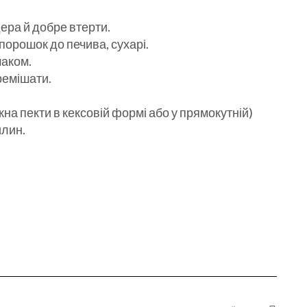
ера й добре втерти.
 порошок до печива, сухарі.
маком.
еремішати.
на пекти в кексовій формі або у прямокутній)
илин.