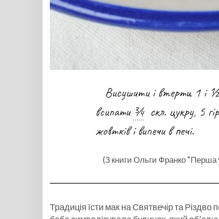
(З книги Ольги Франко “Перша 
Традиція їсти мак на Святвечір та Різдво