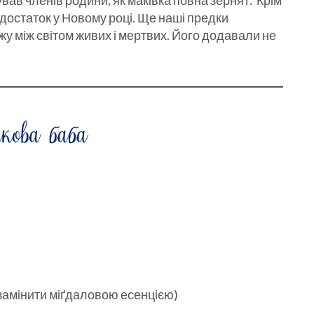
вав членів родини, як маківка повна зернят. Крім
 достаток у Новому році. Ще наші предки
у між світом живих і мертвих. Його додавали не
 замінити міґдаловою есенцією)