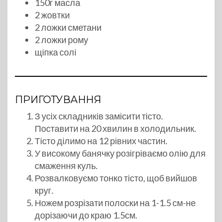
150г масла
2 жовтки
2 ложки сметани
2 ложки рому
щіпка солі
ПРИГОТУВАННЯ
З усіх складників замісити тісто.
Поставити на 20 хвилин в холодильник.
Тісто ділимо на 12 рівних частин.
У високому банячку розігріваємо олію для
смаження куль.
Розвалковуємо тонко тісто, щоб вийшов
круг.
Ножем розрізати полоски на 1-1.5 см-не
дорізаючи до краю 1.5см.