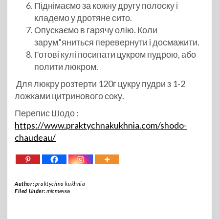
Піднімаємо за кожну другу полоску і
кладемо у дротяне сито.
Опускаємо в гарячу олію. Коли
зарум”яниться перевернути і досмажити.
Готові кулі посипати цукром пудрою, або
полити люкром.
Для люкру розтерти 120г цукру пудри з 1-2
ложками цитринового соку.
Перепис Шодо :
https://www.praktychnakukhnia.com/shodo-
chaudeau/
Author:
praktychna kukhnia
Filed Under:
тістечка