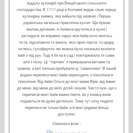
відділу кулінарії при Вищій школі сільського
господарства. В 1929 році в Коломиї видає свою першу
кулінарну книжку, яка вийшла під назвою «Перша
українська загально-практична кухня» Ще бувши
малою дитиною, я любила крутитися в кухні і
заглядати, як вправно чарує моя баба коло якогось
тіста, підсипаючи то ваніль, яка гарно пахла, то цедру
чи якісь сухофрукти, які можна було тихенько вхопити
бабі з-під рук. Тоді я бігла в сад і повторювала те саме,
але з піску. Ці “тортики” я прикрашала квітами та
травою, а мої ляльки пробували ці “смаколики”. В нашій
родині переписи моєї баби переходять з покоління в
покоління. Від баби Ольги до моєї мами Віри, від мами
до мене, від мене до моїх дітей і внуків. Часто чую, що з
переписів моєї баби важко пекти, бо у книжці вони
подаються не дуже детально. Тому тут хочу подати
переписи не тільки баби, а й моєї родини більш
доступно.
Смачного всім !