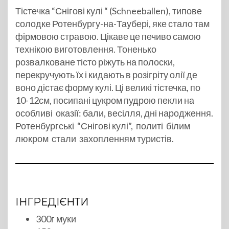
Тістечка “Снігові кулі “ (Schneeballen), типове
солодке Ротенбургу-на-Таубері, яке стало там
фірмовою стравою. Цікаве це печиво самою
технікою виготовлення. Тоненько
розвалковане тісто ріжуть на полоски,
перекручують їх і кидають в розігріту олії де
воно дістає форму кулі. Ці великі тістечка, по
10-12см, посипані цукром пудрою пекли на
особливі оказії: бали, весілля, дні народження.
Ротенбургські “Снігові кулі”, политі білим
люкром стали захопленням туристів.
ІНГРЕДІЄНТИ
300г муки