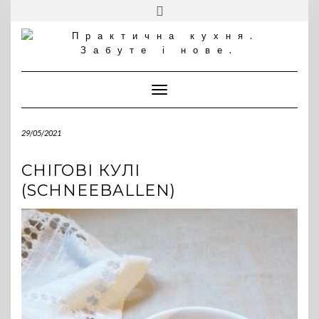
Skip
Toggle
to
header
content
Toggle Navigation
29/05/2021
СНІГОВІ КУЛІ
(SCHNEEBALLEN)