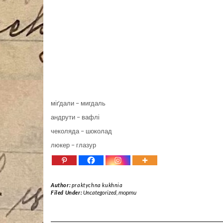
міґдали – мигдаль
андрути – вафлі
чеколяда – шоколад
люкер – глазур
Author:
praktychna kukhnia
Filed Under:
Uncategorized
,
торти