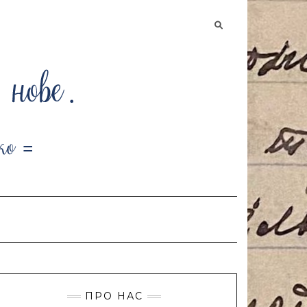
Searching
is
in
progress
ПРО НАС