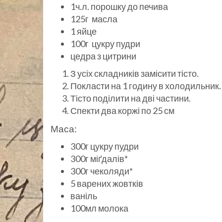
1ч.л. порошку до печива
125г масла
1 яйце
100г цукру пудри
цедра з цитрини
З усіх складників замісити тісто.
Покласти на 1 годину в холодильник.
Тісто поділити на дві частини.
Спекти два коржі по 25 см
Маса:
300г цукру пудри
300г міґдалів*
300г чеколяди*
5 варених жовтків
ваніль
100мл молока