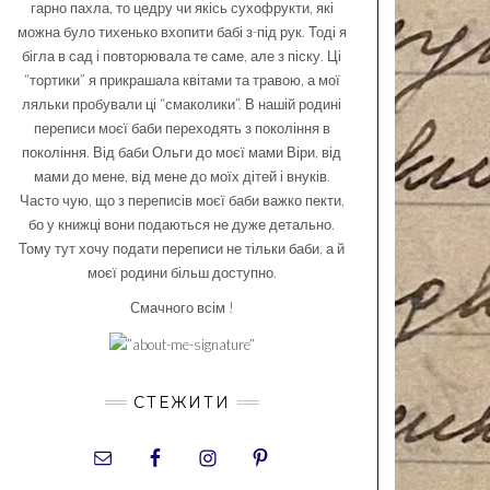
гарно пахла, то цедру чи якісь сухофрукти, які
можна було тихенько вхопити бабі з-під рук. Тоді я
бігла в сад і повторювала те саме, але з піску. Ці
“тортики” я прикрашала квітами та травою, а мої
ляльки пробували ці “смаколики”. В нашій родині
переписи моєї баби переходять з покоління в
покоління. Від баби Ольги до моєї мами Віри, від
мами до мене, від мене до моїх дітей і внуків.
Часто чую, що з переписів моєї баби важко пекти,
бо у книжці вони подаються не дуже детально.
Тому тут хочу подати переписи не тільки баби, а й
моєї родини більш доступно.
Смачного всім !
СТЕЖИТИ