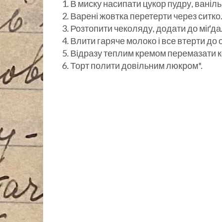
В миску насипати цукор пудру, ваніль
Варені жовтка перетерти через ситко
Розтопити чеколяду, додати до міґда
Влити гаряче молоко і все втерти до 
Відразу теплим кремом перемазати ко
Торт полити довільним люкром*.