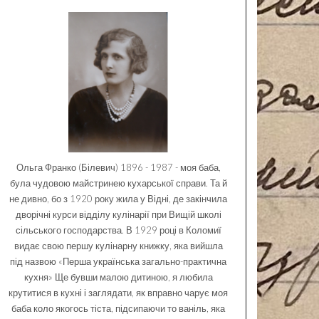
Ольга Франко (Білевич) 1896 - 1987 - моя баба,
була чудовою майстринею кухарської справи. Та й
не дивно, бо з 1920 року жила у Відні, де закінчила
дворічні курси відділу кулінарії при Вищій школі
сільського господарства. В 1929 році в Коломиї
видає свою першу кулінарну книжку, яка вийшла
під назвою «Перша українська загально-практична
кухня» Ще бувши малою дитиною, я любила
крутитися в кухні і заглядати, як вправно чарує моя
баба коло якогось тіста, підсипаючи то ваніль, яка