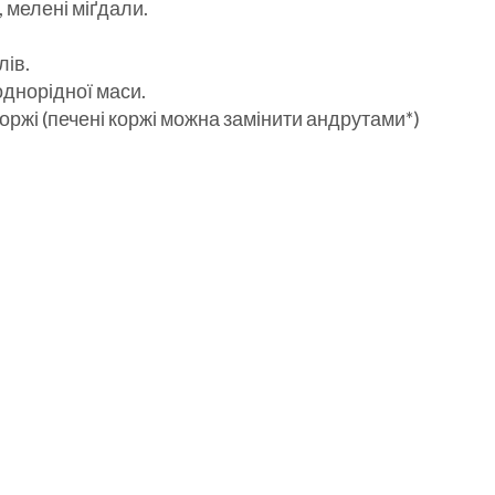
, мелені міґдали.
.
лів.
однорідної маси.
ржі (печені коржі можна замінити андрутами*)