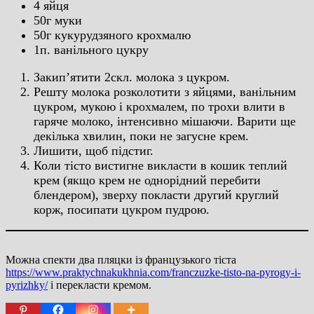
4 яйця
50г муки
50г кукурудзяного крохмалю
1п. ванільного цукру
Закип’ятити 2скл. молока з цукром.
Решту молока розколотити з яйцями, ванільним
цукром, мукою і крохмалем, по трохи влити в
гаряче молоко, інтенсивно мішаючи. Варити ще
декілька хвилин, поки не загусне крем.
Лишити, щоб підстиг.
Коли тісто вистигне викласти в кошик теплий
крем (якщо крем не однорідний перебити
блендером), зверху покласти другий круглий
корж, посипати цукром пудрою.
Можна спекти два пляцки із французького тіста
https://www.praktychnakukhnia.com/franczuzke-tisto-na-pyrogy-i-
pyrizhky/
і перекласти кремом.