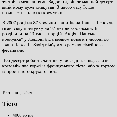
зустріч з мешканцями Вадовіци, він згадав цей десерт,
який йому дуже смакував. З цього часу їх ще
називають “папські кремувки”.
В 2007 році на 87 уродини Папи Івана Павла ІІ спекли
гігантську кремувку на 97 метрів завдовжки. Її
розділили на 13 тисяч порцій. Акція “Папська
кремувка” у Жешові була виявом поваги і любові до
Івана Павла ІІ. Захід відбувся в рамках сімейного
фестивалю.
Цей десерт роблять частіше у вигляді пляцка, даючи
крем між два коржі із французького тіста, або ж тортом
із простішого крухого тіста.
Тортівниця 25см
Тісто
400г муки