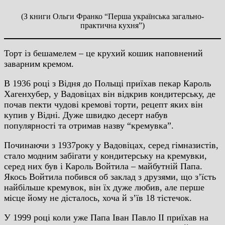
(З книги Ольги Франко “Перша українська загально-
практична кухня”)
Торт із бешамелем – це крухий кошик наповнений
заварним кремом.
В 1936 році з Відня до Польщі приїхав пекар Кароль
Хагенхубер, у Вадовіцах він відкрив кондитерську, де
почав пекти чудові кремові торти, рецепт яких він
купив у Відні. Дуже швидко десерт набув
популярності та отримав назву “кремувка”.
Починаючи з 1937року у Вадовіцах, серед гімназистів,
стало модним забігати у кондитерську на кремувки,
серед них був і Кароль Войтила – майбутній Папа.
Якось Войтила побився об заклад з друзями, що з’їсть
найбільше кремувок, він їх дуже любив, але перше
місце йому не дісталось, хоча й з’їв 18 тістечок.
У 1999 році коли уже Папа Іван Павло ІІ приїхав на