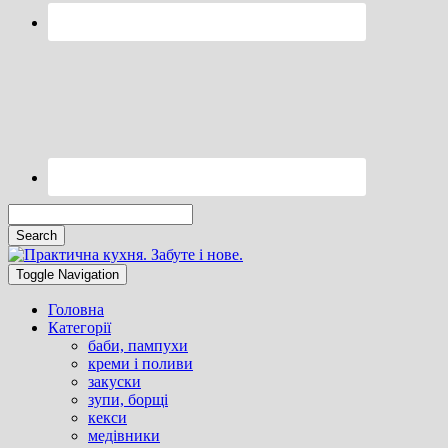
Search
Searching
Toggle
is
header
Toggle Navigation
in
progress
Головна
Категорії
баби, пампухи
креми і поливи
закуски
зупи, борщі
кекси
медівники