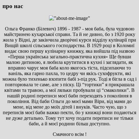
про нас
Ольга Франко (Білевич) 1896 - 1987 - моя баба, була чудовою
майстринею кухарської справи. Та й не дивно, бо з 1920 року
жила у Відні, де закінчила дворічні курси відділу кулінарії при
Вищій школі сільського господарства. В 1929 році в Коломиї
видає свою першу кулінарну книжку, яка вийшла під назвою
«Перша українська загально-практична кухня» Ще бувши
малою дитиною, я любила крутитися в кухні і заглядати, як
вправно чарує моя баба коло якогось тіста, підсипаючи то
ваніль, яка гарно пахла, то цедру чи якісь сухофрукти, які
можна було тихенько вхопити бабі з-під рук. Тоді я бігла в сад і
повторювала те саме, але з піску. Ці “тортики” я прикрашала
квітами та травою, а мої ляльки пробували ці “смаколики”. В
нашій родині переписи моєї баби переходять з покоління в
покоління. Від баби Ольги до моєї мами Віри, від мами до
мене, від мене до моїх дітей і внуків. Часто чую, що з
переписів моєї баби важко пекти, бо у книжці вони подаються
не дуже детально. Тому тут хочу подати переписи не тільки
баби, а й моєї родини більш доступно.
Смачного всім !