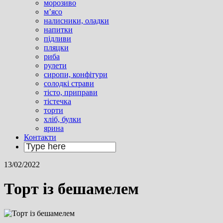
морозиво
м’ясо
налисники, оладки
напитки
підливи
пляцки
риба
рулети
сиропи, конфітури
солодкі страви
тісто, приправи
тістечка
торти
хліб, булки
ярина
Контакти
13/02/2022
Торт із бешамелем