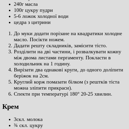
240г масла
100г цукру пудри
5-6 ложок холодної води
цедра з цитрини
До муки додати порізане на квадратики холодне
масло. Посікти ножем.
Дадати решту складників, замісити тісто.
Розділити на дві частини, і розвалкувати кожну
між двома листами пергаменту. Покласти в
холодильник на 1 годину.
Вирізати два однакові круги, до одного доліпити
беріжок на 2см.
Круглий корж помазати білком (з рештків тіста
можна зліпити прикраси).
Спекти при температурі 180° 20-25 хвилин.
Крем
3скл. молока
¾ скл. цукру